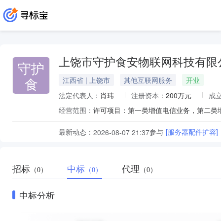
上饶市守护食安物联网科技有限
守护
食
江西省 | 上饶市
其他互联网服务
开业
法定代表人：
肖玮
注册资本：
200万元
成
经营范围：
最新动态：
参与
[服务器配件扩容]
2026-08-07 21:37
招标
中标
代理
（0）
（0）
（0）
中标分析