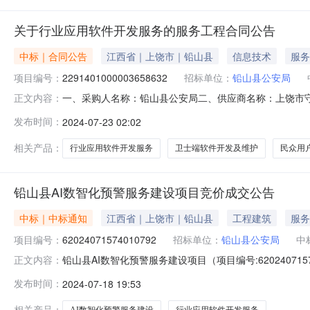
关于行业应用软件开发服务的服务工程合同公告
中标｜合同公告
江西省｜上饶市｜铅山县
信息技术
服务
项目编号：
2291401000003658632
招标单位：
铅山县公安局
一、采购人名称：铅山县公安局二、供应商名称：上饶市守护食
正文内容：
五、合同编号：2024M0718361124000204六、合
发布时间：
2024-07-23 02:02
概况：七、其它事项：无八、联系方式1、采购人名称：铅山
相关产品：
行业应用软件开发服务
卫士端软件开发及维护
民众用
铅山县AI数智化预警服务建设项目竞价成交公告
中标｜中标通知
江西省｜上饶市｜铅山县
工程建筑
服务
项目编号：
62024071574010792
招标单位：
铅山县公安局
中
铅山县AI数智化预警服务建设项目（项目编号:620240
正文内容：
号：62024071574010792项目联系人：柳明曦项目联系电
发布时间：
2024-07-18 19:53
2024-07-1818:00二、采购单位信息采购单位名
相关产品：
AI数智化预警服务建设
行业应用软件开发服务