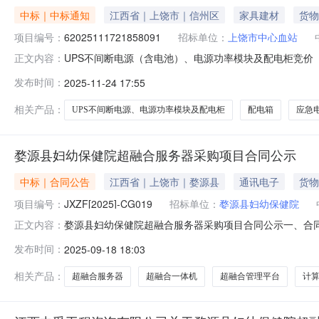
中标｜中标通知
江西省｜上饶市｜信州区
家具建材
货物
项目编号：
62025111721858091
招标单位：
上饶市中心血站
UPS不间断电源（含电池）、电源功率模块及配电柜竞价（项
正文内容：
电池）、电源功率模块及配电柜竞价项目编号：620251117
发布时间：
2025-11-24 17:55
饶市本级报价起止时间：2025-11-1711:13-2025
相关产品：
UPS不间断电源、电源功率模块及配电柜
配电箱
应急
婺源县妇幼保健院超融合服务器采购项目合同公示
中标｜合同公告
江西省｜上饶市｜婺源县
通讯电子
货物
项目编号：
JXZF[2025]-CG019
招标单位：
婺源县妇幼保健院
婺源县妇幼保健院超融合服务器采购项目合同公示一、合同编号：J
正文内容：
四、项目名称：婺源县妇幼保健院超融合服务器采购项目五、
发布时间：
2025-09-18 18:03
守护食安物联网科技有限公司供应商地址：江西省上饶市高铁
相关产品：
超融合服务器
超融合一体机
超融合管理平台
计