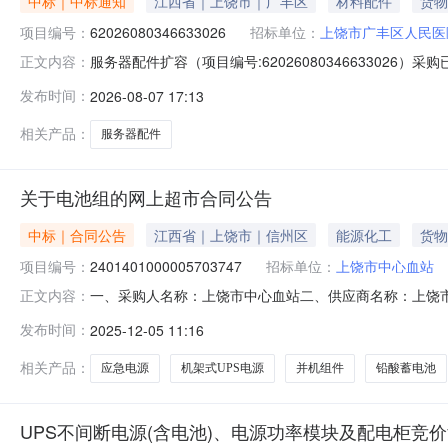
中标｜中标通知
江西省｜上饶市｜广丰区
材料配件
货物
项目编号：
62026080346633026
招标单位：
上饶市广丰区人民医
服务器配件扩容（项目编号:62026080346633026
正文内容：
人：***项目联系电话：1817932****项目所在行政区划编码
发布时间：
2026-08-07 17:13
名称：上饶市广丰区人民医院采购单位地址：江西省上饶市广
相关产品：
服务器配件
关于电池组的网上超市合同公告
中标｜合同公告
江西省｜上饶市｜信州区
能源化工
货物
项目编号：
2401401000005703747
招标单位：
上饶市中心血站
一、采购人名称：上饶市中心血站二、供应商名称：上饶
正文内容：
2401401000005703747五、合同编号：2025M112
发布时间：
2025-12-05 11:16
12件64.001050672002易事特应急电源易事特/EASTEA9
相关产品：
应急电源
机架式UPS电源
并机组件
铅酸蓄电池
UPS不间断电源(含电池)、电源功率模块及配电柜竞