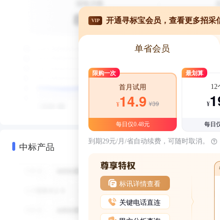
开通寻标宝会员，查看更多招采
VIP
单省会员
限购一次
最划算
1
首月试用
1
14.9
¥39
¥
¥
每日仅0.48元
每日仅
到期29元/月/省自动续费，可随时取消。
中标产品
标讯详情查看
关键电话直连