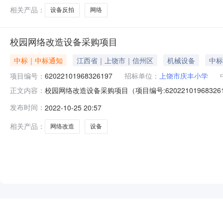
相关产品：
设备反拍
网络
校园网络改造设备采购项目
中标｜中标通知
江西省｜上饶市｜信州区
机械设备
中标
项目编号：
62022101968326197
招标单位：
上饶市庆丰小学
校园网络改造设备采购项目（项目编号:6202210196
正文内容：
62022101968326197项目联系人：郭剑项目联系电话：1
发布时间：
2022-10-25 20:57
10-2418:00二、采购单位信息采购单位名称：上饶
相关产品：
网络改造
设备
NEW
HOT
5折起