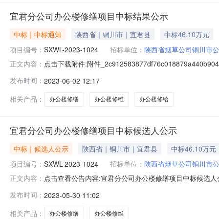
宜君分公司办公楼修缮项目中标结果公示
中标｜中标通知
陕西省｜铜川市｜宜君县
中标46.10万元
项目编号：
SXWL-2023-1024
招标单位：
陕西省烟草公司铜川市
点击下载附件:附件_2c912583877df76c018879a440b
正文内容：
2023-1024）一、中标人信息：标段（包）[00门宜
发布时间：
2023-06-02 12:17
项目的监督部门为陕西省烟草公司铜川市公司相关部门。
相关产品：
办公楼修缮
办公楼修维
办公楼修给
宜君分公司办公楼修缮项目中标候选人公示
中标｜候选人公示
陕西省｜铜川市｜宜君县
中标46.10万元
项目编号：
SXWL-2023-1024
招标单位：
陕西省烟草公司铜川市
点击查看公告内容:宜君分公司办公楼修缮项目中标候选人公
正文内容：
2023-1024）公示结束时间：2023年06月01日、
发布时间：
2023-05-30 11:02
司，投标报价：46.108285万元，质量：符合国家现
司，
相关产品：
办公楼修缮
办公楼修维