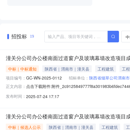
招投标
中
19
潼关分公司办公楼南面过道窗户及玻璃幕墙改造项目
中标｜中标通知
陕西省｜渭南市｜潼关县
工程建筑
工程
项目编号：
GC-WN-2025-0112
招标单位：
陕西省烟草公司渭南市
点击下载附件:附件_2c9125849777f8a301983b6
正文内容：
息：标段（包）[001]潼关分公司办公楼南面过道窗户及
发布时间：
2025-07-24 17:17
科技有限公司）的工期：75个日历天。三、监督部门本
潼关分公司办公楼南面过道窗户及玻璃幕墙改造项目
中标｜候选人公示
陕西省｜渭南市｜潼关县
工程建筑
工