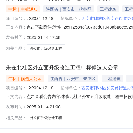
中标｜中标通知
陕西省｜西安市｜碑林区
工程建筑
工程
项目编号：
JX2024-12-19
招标单位：
西安市碑林区长安路街道办
点击下载附件:附件_2c9125848f66733d01943ab
正文内容：
北社区外立面升级改造工程：中标人:陕西秦华环艺数字科技有限公
发布时间：
2025-01-16 17:58
布。三、监督部门本招标项目的监督部门为西安市碑林区
相关产品：
外立面升级改造工程
朱雀北社区外立面升级改造工程中标候选人公示
中标｜候选人公示
陕西省｜西安市｜未央区
工程建筑
工
项目编号：
JX2024-12-19
招标单位：
西安市碑林区长安路街道办
点击查看公告内容:朱雀北社区外立面升级改造工程中标候选人公
正文内容：
日一、评标情况标段（包)[001]朱雀北社区外立面升级改
发布时间：
2025-01-14 21:06
达到国家现行行业施工验收规范“合格”标准，工期/交货期/
相关产品：
外立面升级改造工程