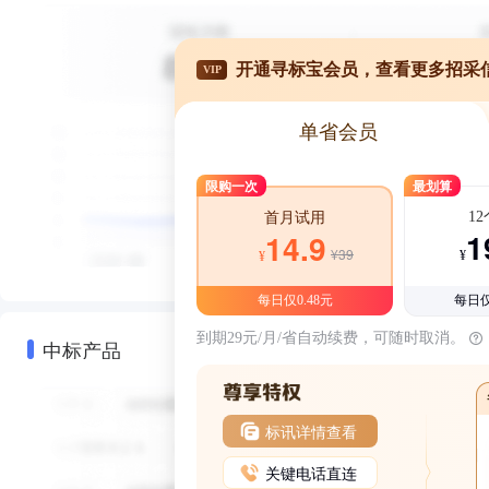
开通寻标宝会员，查看更多招采
VIP
单省会员
限购一次
最划算
1
首月试用
1
14.9
¥39
¥
¥
每日仅0.48元
每日仅
到期29元/月/省自动续费，可随时取消。
中标产品
标讯详情查看
关键电话直连