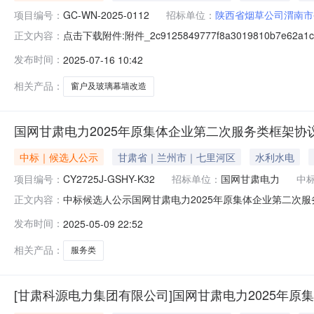
项目编号：
GC-WN-2025-0112
招标单位：
陕西省烟草公司渭南市
点击下载附件:附件_2c9125849777f8a3019810b
正文内容：
间：2025年07月18日一、评标情况标段（包）[00
发布时间：
2025-07-16 10:42
司，投标报价：33.6800万元，质量：1工期/交货期/服
相关产品：
窗户及玻璃幕墙改造
国网甘肃电力2025年原集体企业第二次服务类框架
中标｜候选人公示
甘肃省｜兰州市｜七里河区
水利水电
项目编号：
CY2725J-GSHY-K32
招标单位：
国网甘肃电力
中
中标候选人公示国网甘肃电力2025年原集体企业第二次服务类框
正文内容：
国网甘肃电力2025年原集体企业第二次服务类框架协议公开
发布时间：
2025-05-09 22:52
编号包名称推荐中标候选人投标报价CY2725J-GSHY-K3290
相关产品：
服务类
[甘肃科源电力集团有限公司]国网甘肃电力2025年