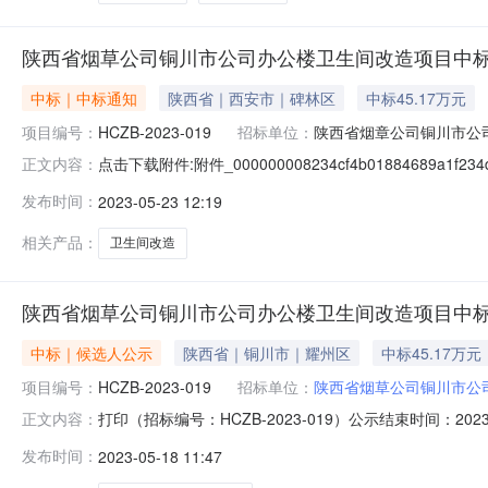
陕西省烟草公司铜川市公司办公楼卫生间改造项目中
中标｜中标通知
陕西省｜西安市｜碑林区
中标45.17万元
项目编号：
HCZB-2023-019
招标单位：
陕西省烟章公司铜川市公
点击下载附件:附件_000000008234cf4b01884689a1
正文内容：
（招标编号：HCZB-2023-019）一、中标人信息标段
发布时间：
2023-05-23 12:19
元。二、其他：本次中标结果公示在：《龙标电子招标投
相关产品：
卫生间改造
陕西省烟草公司铜川市公司办公楼卫生间改造项目中
中标｜候选人公示
陕西省｜铜川市｜耀州区
中标45.17万元
项目编号：
HCZB-2023-019
招标单位：
陕西省烟草公司铜川市公
打印（招标编号：HCZB-2023-019）公示结束时间：
正文内容：
选人第1名：陕西秦华环艺建设工程有限公司，投标报价：45
发布时间：
2023-05-18 11:47
元，质量：合格，工期：50日历天；中标候选人第3名：陕