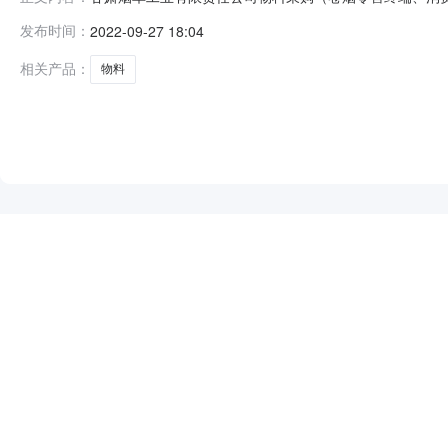
hangzhou.aliyuncs.com/1664253799000中标公示-全国推
发布时间：
2022-09-27 18:04
布日期：2022年09月02日甘肃省招标中心有限公司受甘
相关产品：
物料
NEW
HOT
5折起
暂时没有搜索结果…