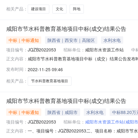
相关产品：
建设项目
文化
阵地
咸阳市节水科普教育基地项目中标(成交)结果公告
中标｜中标通知
陕西省｜西安市｜高陵区
水利水电
项目编号：
JQZB2022053
招标单位：
咸阳市水资源工作站
中
咸阳市节水科普教育基地项目中标（成交）结果公告发布时间：
正文内容：
市节水科普教育基地项目):供应商名称供应商地址中标（
发布时间：
2022-11-25 09:46
室882,000.00元四、主要标的信息合同包1(咸阳
信息
相关产品：
节水科普教育基地项目
咸阳市节水科普教育基地项目中标(成交)结果公告
中标｜中标通知
陕西省｜咸阳市
水利水电
中标88.20万
项目编号：
JQZB2022053
招标单位：
咸阳市水资源工作站(咸阳市
一、项目编号：JQZB2022053二、项目名称：咸阳
正文内容：
环艺建设工程有限公司陕西省西安市碑林区友谊西路322号中