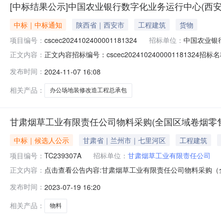
[中标结果公示]中国农业银行数字化业务运行中心(西
中标｜中标通知
陕西省｜西安市
工程建筑
货物
项目编号：
cscec2024102400001181324
招标单位：
中国农业银
正文内容招标编号：cscec202410240000118
正文内容：
类：其他类项目：中国农业银行数字化业务运行中心（西安）办
发布时间：
2024-11-07 16:08
西秦华环艺数字科技有限公司
相关产品：
办公场地装修改造工程总承包
甘肃烟草工业有限责任公司物料采购(全国区域卷烟零
中标｜候选人公示
甘肃省｜兰州市｜七里河区
工程建筑
项目编号：
TC239307A
招标单位：
甘肃烟草工业有限责任公司
点击查看公告内容:甘肃烟草工业有限责任公司物料采购（
正文内容：
标公示.pdf甘肃烟草工业有限责任公司物料采购（全国区
发布时间：
2023-07-19 16:20
委托，对甘肃烟草工业有限责任公司物料采购（全国区域卷
月20日2、开标日期：2
相关产品：
物料