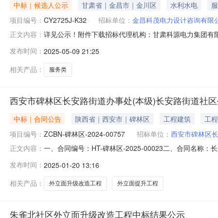
中标｜候选人公示
甘肃省｜金昌市｜金川区
水利水电
服
项目编号：
CY2725J-K32
招标单位：
金昌科茂电力设计咨询有限
详见公示！附件下载招标代理机构：甘肃科源电力集团有限
正文内容：
入围候选人公示（招标项目编号:CY2725J-K32）
发布时间：
2025-05-09 21:25
标投标法实施条例》、《招标公告和公示信息发布管理办
评标结果有异议的，请在中标候
相关产品：
服务类
西安市碑林区长安路街道办事处(本级)长安路街道社
中标｜合同公告
陕西省｜西安市｜碑林区
工程建筑
工程
项目编号：
ZCBN-碑林区-2024-00757
招标单位：
西安市碑林区
一、合同编号：HT-碑林区-2025-00023二、合同名
正文内容：
区外立面升级改造工程（朱雀北社区五、合同主体采购人(甲
发布时间：
2025-01-20 13:16
环艺数字科技有限公司地址：陕西省西安市碑林区友谊西路中
相关产品：
外立面升级改造工程
外立面提升工程
朱雀北社区外立面升级改造工程中标结果公示