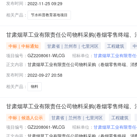
发布时间：
2022-11-25 09:29
程类（陕西秦华环艺建设工程有限公司）品目号品目名称采
体平台及
相关产品：
节水科普教育基地项目
甘肃烟草工业有限责任公司物料采购(卷烟零售终端、
中标｜中标通知
甘肃省｜兰州市｜七里河区
工程建筑
中
项目编号：
GZ2208061-WLCG
招标单位：
甘肃烟草工业有限责任
甘肃烟草工业有限责任公司物料采购（卷烟零售终端、消费者环境
正文内容：
1.cmecloud.cn/servicesystem-
发布时间：
2022-09-27 20:58
gszhizhui%2Ftenderplat_chxTest/%E4%B8%AD%
AWSAccessKeyId=4I4F07O8E0EK0N
相关产品：
物料
甘肃烟草工业有限责任公司物料采购(卷烟零售终端、
中标｜候选人公示
甘肃省｜兰州市｜七里河区
工程建筑
项目编号：
GZ2208061-WLCG
招标单位：
甘肃烟草工业有限责任
甘肃烟草工业有限责任公司物料采购（卷烟零售终端、消费者环境建
正文内容：