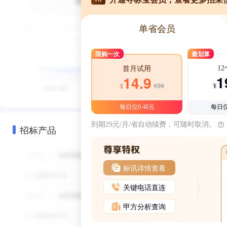
单省会员
限购一次
最划算
1
首月试用
1
14.9
¥39
¥
¥
每日仅0.48元
每日仅
到期29元/月/省自动续费，可随时取消。
招标产品
标讯详情查看
关键电话直连
甲方分析查询