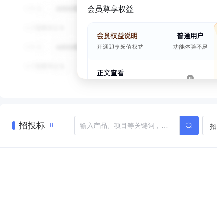
会员尊享权益
招投标
招
0