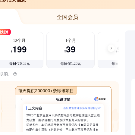
全国会员
最划算
12个月
1个月
3个月
199
39
99
¥
¥
¥
每日仅0.55元
每日仅1.26元
每日仅1.08元
时取消。