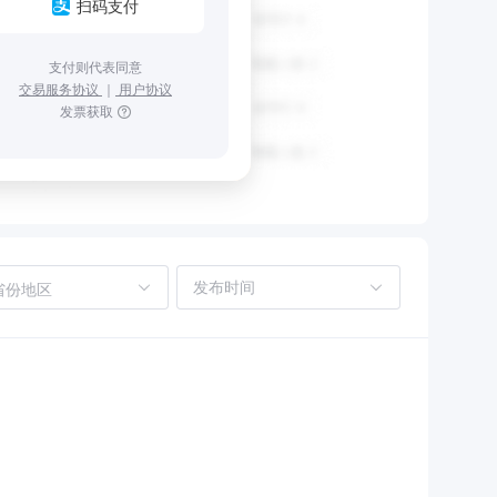
扫码支付
支付则代表同意
交易服务协议
｜
用户协议
发票获取
省份地区