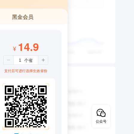
黑金会员
14.9
¥
支付后可进行选择生效省份
公众号