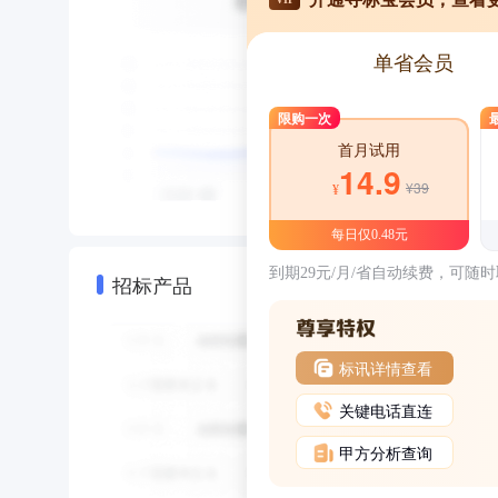
单省会员
限购一次
首月试用
14.9
¥39
¥
每日仅0.48元
到期29元/月/省自动续费，可随
招标产品
标讯详情查看
关键电话直连
甲方分析查询