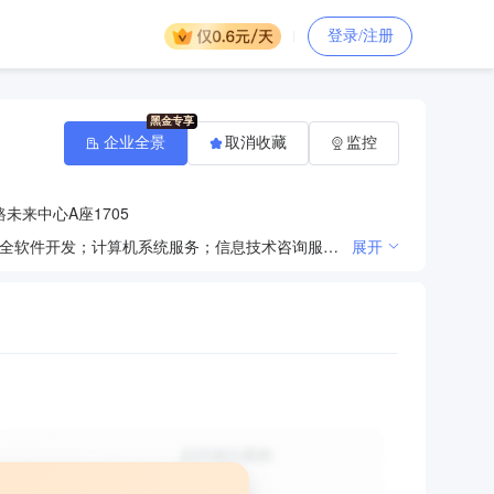
登录/注册
企业全景
取消收藏
监控
未来中心A座1705
一般项目：技术服务、技术开发、技术咨询、技术交流、技术转让、技术推广；软件开发；网络与信息安全软件开发；计算机系统服务；信息技术咨询服务；计算机及办公设备维修；办公服务；计算机软硬件及辅助设备批发；计算机软硬件及辅助设备零售；电子专用材料销售；电子元器件批发；办公设备销售；环境卫生公共设施安装服务；数字视频监控系统销售；互联网设备销售；信息系统运行维护服务；普通机械设备安装服务；安全技术防范系统设计施工服务；交通及公共管理用标牌销售；工程管理服务；广告制作；交通设施维修；城乡市容管理；安全系统监控服务；专业设计服务；停车场服务；软件外包服务；装卸搬运；通讯设备销售；打捞服务；鞋帽批发；服装服饰批发；消防器材销售；五金产品批发；安防设备销售；特种劳动防护用品销售；劳动保护用品销售；电子产品销售；办公设备耗材销售；卫生陶瓷制品销售；水泥制品销售；建筑装饰材料销售；水上运输设备零配件销售；砖瓦销售；智能无人飞行器销售；潜水救捞装备销售；机械设备租赁；互联网安全服务；广告设计、代理；图文设计制作；对外承包工程；服装辅料销售；城市绿化管理；市政设施管理；针纺织品及原料销售；可穿戴智能设备销售；橡胶制品销售；摄像及视频制作服务；交通安全、管制专用设备制造；承接总公司工程建设业务。（除依法须经批准的项目外，凭营业执照依法自主开展经营活动）
展开