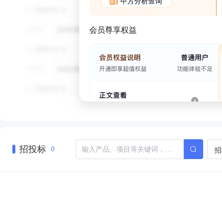
甲方分析查询
会员尊享权益
招投标
招
0