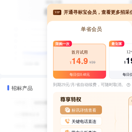
开通寻标宝会员，查看更多招采
VIP
单省会员
限购一次
最划算
1
首月试用
1
14.9
¥39
¥
¥
每日仅0.48元
每日仅
到期29元/月/省自动续费，可随时取消。
招标产品
标讯详情查看
关键电话直连