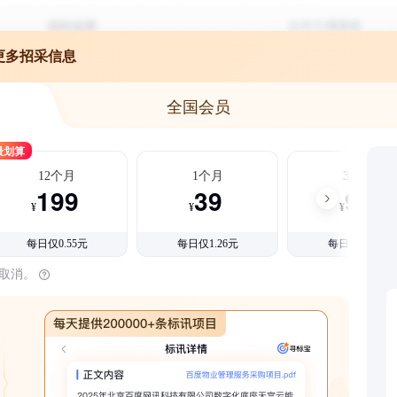
更多招采信息
全国会员
最划算
12个月
1个月
3个月
199
39
99
¥
¥
¥
每日仅0.55元
每日仅1.26元
每日仅1.08元
时取消。