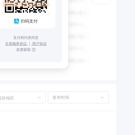
扫码支付
支付则代表同意
交易服务协议
｜
用户协议
发票获取
省份地区