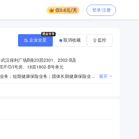
登录/注册
企业全景
取消收藏
监控
汉保利广场B座23层2301、2302-B及
/H/E/F/D/I号房、18层1802-B号单元
在湖北省行政辖区内开展以下业务：团体人寿保险业务；团体养老保险及年金业务；个人养老保险及年金业务；短期健康保险业务；团体长期健康保险业务；个人长期健康保险业务；意外伤害保险业务；上述业务的再保险业务；与健康保险有关的咨询服务业务及代理业务；国家法律、法规允许的保险资金运用业务；经中国保监会批准的其他业务。（许可项目、经营期限与许可证核定项目、期限一致）
展开