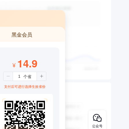
黑金会员
14.9
¥
支付后可进行选择生效省份
公众号