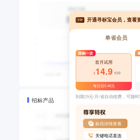
开通寻标宝会员，查看
VIP
单省会员
限购一次
首月试用
14.9
¥39
¥
每日仅0.48元
到期29元/月/省自动续费，可随
招标产品
标讯详情查看
关键电话直连