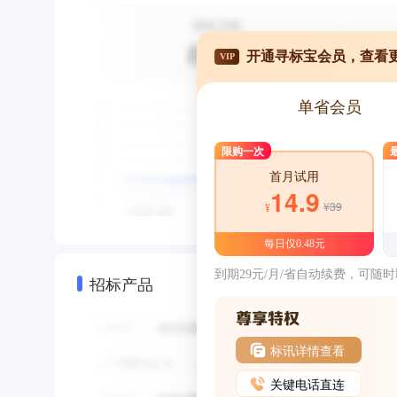
开通寻标宝会员，查看
VIP
单省会员
限购一次
首月试用
14.9
¥39
¥
每日仅0.48元
到期29元/月/省自动续费，可随
招标产品
标讯详情查看
关键电话直连