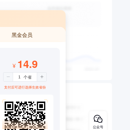
黑金会员
14.9
¥
支付后可进行选择生效省份
公众号