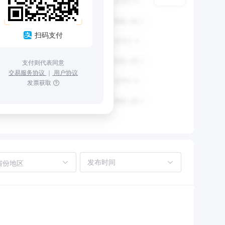
扫码支付
支付则代表同意
交易服务协议
｜
用户协议
发票获取
省份地区