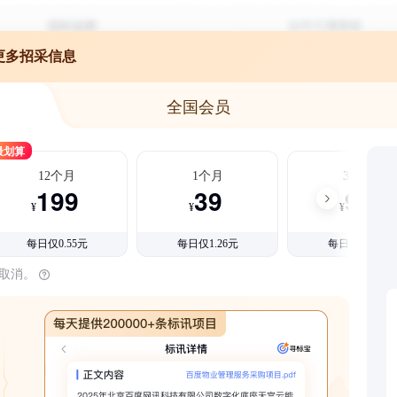
更多招采信息
全国会员
最划算
12个月
1个月
3个月
199
39
99
¥
¥
¥
每日仅0.55元
每日仅1.26元
每日仅1.08元
时取消。