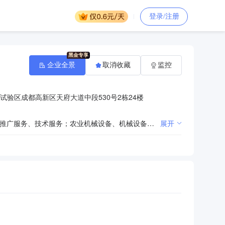
登录/注册
企业全景
取消收藏
监控
试验区成都高新区天府大道中段530号2栋24楼
信息系统集成服务；信息技术咨询服务；软件开发；数据处理和存储服务；安防设备技术服务；农业技术推广服务、技术服务；农业机械设备、机械设备、环保设备、五金产品及电子产品销售；综合布线工程、环保工程、灌溉排涝工程设计、施工（凭资质证书经营）；灌溉设备安装及技术服务。（依法须经批准的项目，经相关部门批准后方可展开经营活动）。
展开