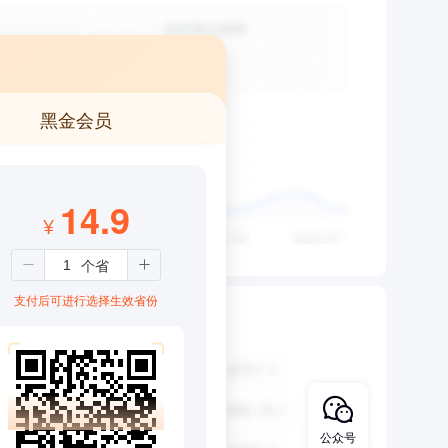
黑金会员
14.9
¥
支付后可进行选择生效省份
公众号