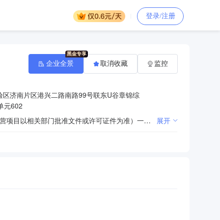
登录/注册
企业全景
取消收藏
监控
验区济南片区港兴二路南路99号联东U谷章锦综
元602
许可项目：包装装潢印刷品印刷。（依法须经批准的项目，经相关部门批准后方可开展经营活动，具体经营项目以相关部门批准文件或许可证件为准）一般项目：机械设备研发；印刷专用设备制造；机械设备销售；工业自动控制系统装置制造；工业自动控制系统装置销售；油墨销售（不含危险化学品）；机械零件、零部件加工；机械零件、零部件销售；电子元器件制造；电子元器件批发；电子元器件零售。（除依法须经批准的项目外，凭营业执照依法自主开展经营活动）
展开