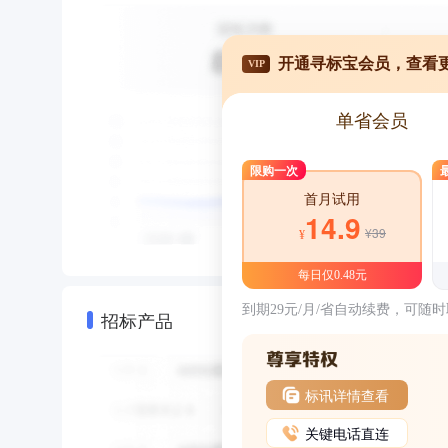
开通寻标宝会员，查看
VIP
单省会员
限购一次
首月试用
14.9
¥39
¥
每日仅0.48元
到期29元/月/省自动续费，可随
招标产品
标讯详情查看
关键电话直连