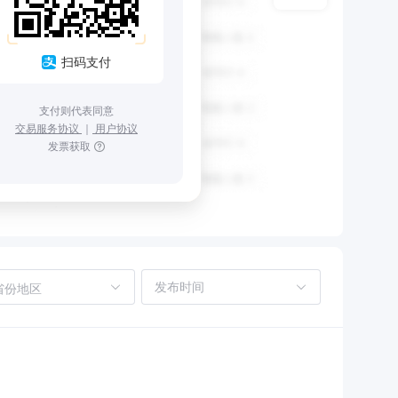
扫码支付
支付则代表同意
交易服务协议
｜
用户协议
发票获取
省份地区