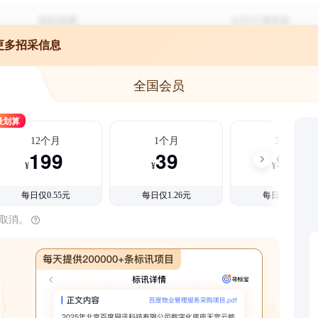
更多招采信息
全国会员
最划算
12个月
1个月
3个月
199
39
99
¥
¥
¥
每日仅0.55元
每日仅1.26元
每日仅1.08元
时取消。