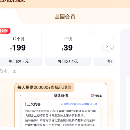
全国会员
最划算
12个月
1个月
3个月
199
39
99
¥
¥
¥
每日仅0.55元
每日仅1.26元
每日仅1.08元
时取消。