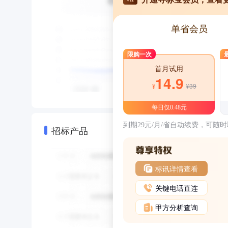
单省会员
限购一次
首月试用
14.9
¥39
¥
每日仅0.48元
到期29元/月/省自动续费，可随
招标产品
标讯详情查看
关键电话直连
甲方分析查询