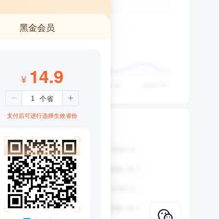
黑金会员
14.9
¥
支付后可进行选择生效省份