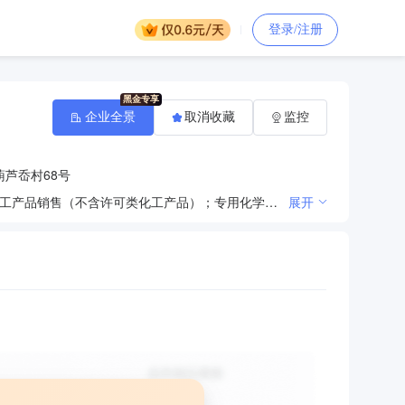
登录/注册
企业全景
取消收藏
监控
芦岙村68号
一般项目：润滑油销售；润滑油加工、制造（不含危险化学品）；石油制品销售（不含危险化学品）；化工产品销售（不含许可类化工产品）；专用化学产品销售（不含危险化学品）；非居住房地产租赁；电动汽车充电基础设施运营(除依法须经批准的项目外，凭营业执照依法自主开展经营活动)。以下限分支机构经营：许可项目：成品油零售(依法须经批准的项目，经相关部门批准后方可开展经营活动，具体经营项目以审批结果为准)。
展开