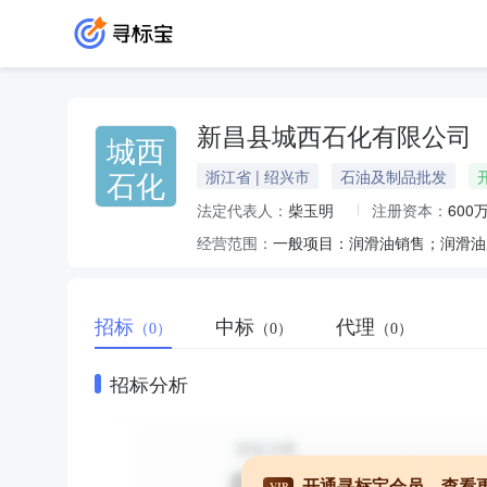
新昌县城西石化有限公司
城西
石化
浙江省 | 绍兴市
石油及制品批发
法定代表人：
柴玉明
注册资本：
600
经营范围：
招标
中标
代理
（0）
（0）
（0）
招标分析
开通寻标宝会员，查看
VIP