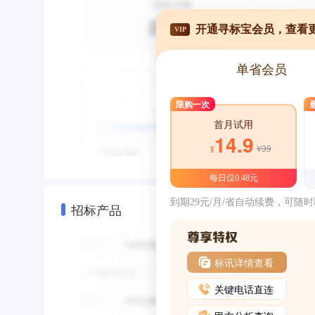
开通寻标宝会员，查看
VIP
单省会员
限购一次
首月试用
14.9
¥39
¥
每日仅0.48元
到期29元/月/省自动续费，可随
招标产品
标讯详情查看
关键电话直连