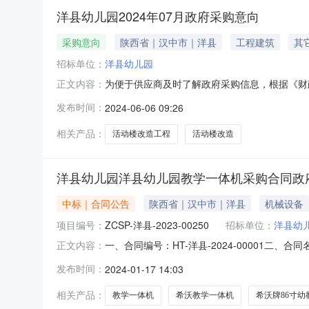
洋县幼儿园2024年07月政府采购意向
采购意向
陕西省｜汉中市｜洋县
工程建筑
其
招标单位：
洋县幼儿园
为便于供应商及时了解政府采购信息，根据《财政部
正文内容：
开如下：序号采购项目名称采购需求概况预算金
发布时间：
2024-06-06 09:26
人环境。；需满足的要求:施工过程精细，质量符
告和采购文件
相关产品：
活动楼改造工程
活动楼改造
洋县幼儿园洋县幼儿园教学一体机采购合同政
中标｜合同公告
陕西省｜汉中市｜洋县
机械设备
项目编号：
ZCSP-洋县-2023-00250
招标单位：
洋县幼
一、合同编号：HT-洋县-2024-00001二、
正文内容：
方)：洋县幼儿园地址：洋县文明东路东段联系方式：
发布时间：
2024-01-17 14:03
主要信息主要标的：序号名称数量(单位)单价(元)总价(
相关产品：
教学一体机
希沃教学一体机
希沃牌86寸幼