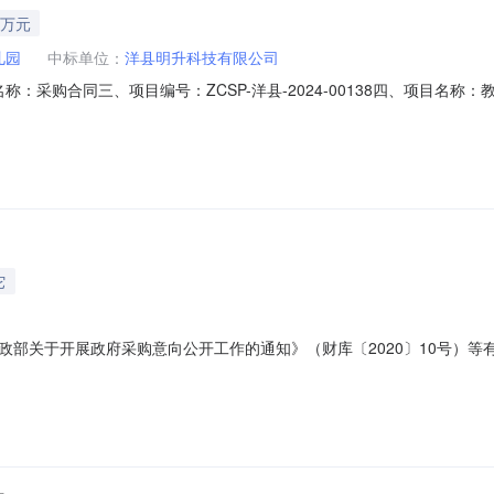
1万元
儿园
中标单位：
洋县明升科技有限公司
合同名称：采购合同三、项目编号：ZCSP-洋县-2024-00138四、项目
12882供应商(乙方)：洋县明升科技有限公司地址：陕西省汉中市洋县洋
量(单位)单价(元)总价(元)规格型号/服务要求12340009(台)￥23,900.0
它
关于开展政府采购意向公开工作的通知》（财库〔2020〕10号）等有关规
额(万元)预计采购时间备注1教学一体机采购内容:教学一体机；主要功能
可”要求，国产CPU，预装国产操作系统及应用软件。LED屏幕，8GB以