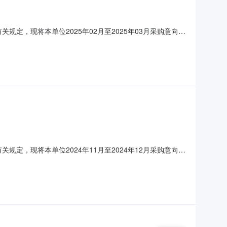
定，现将本单位2025年02月至2025年03月采购意向公
楼活动室改建；主要功能或目标:托育；需满足的要求:各项软
，具体采购项目情况以相关采购公告和采购文件为准。洋县幼儿
定，现将本单位2024年11月至2024年12月采购意向公
大型组合体能玩具；主要功能或目标:户外大型组合体能玩
Φ114mm镀锌钢管，厚度不小于2毫米，经酸洗处理，后经特