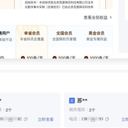
查看全部权益
*
苏**
苏
个
个
2
2
目：
相关项目：
立即查看
立
91
82
电话：
138
93
*******
******