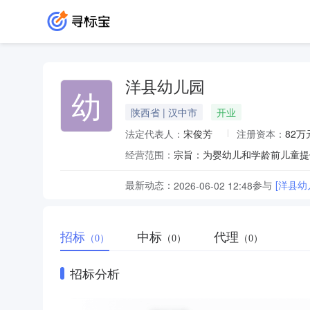
洋县幼儿园
幼
陕西省 | 汉中市
开业
法定代表人：
宋俊芳
注册资本：
82万
经营范围：
宗旨：为婴幼儿和学龄前儿童提
最新动态：
参与
[洋县
2026-06-02 12:48
招标
中标
代理
（0）
（0）
（0）
招标分析