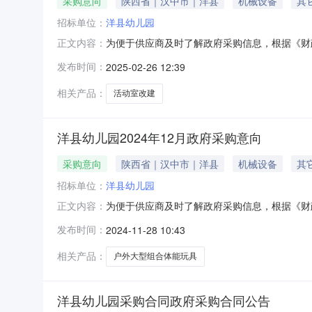
采购意向
陕西省｜汉中市｜洋县
机械设备
其
招标单位：
洋县幼儿园
为便于供应商及时了解政府采购信息，根据《财政部
正文内容：
开如下：序号采购项目名称采购需求概况预算金额
发布时间：
2025-02-26 12:39
硬件设施符合3岁以下幼儿托育要求。。21.5
园2025年
相关产品：
活动室改建
洋县幼儿园2024年12月政府采购意向
采购意向
陕西省｜汉中市｜洋县
机械设备
其
招标单位：
洋县幼儿园
为便于供应商及时了解政府采购信息，根据《财政部
正文内容：
开如下：序号采购项目名称采购需求概况预算金
发布时间：
2024-11-28 10:43
具，改善办园条件，提升保教质量，促进幼儿健康成
殊工艺除
相关产品：
户外大型组合体能玩具
洋县幼儿园采购合同政府采购合同公告