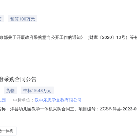
它
预算100万元
关于开展政府采购意向公开工作的通知》（财库〔2020〕10号）等有关规
额(万元)预计采购时间备注1洋县幼儿园活动楼改造工程采购内容:洋县幼
合国家相关标准。。100.002024年07月无本次公开的采购意向是本
府采购合同公告
货物
中标19.48万元
儿园
中标单位：
汉中乐思学文教有限公司
合同名称：洋县幼儿园教学一体机采购合同三、项目编号：ZCSP-洋县-202
0916-8212882供应商(乙方)：汉中乐思学文教有限公司地址：陕西省
元)规格型号/服务要求12100008(台)￥24,350.00￥194,800.00
教一体机