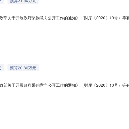
它
预算21.50万元
关于开展政府采购意向公开工作的通知》（财库〔2020〕10号）等有关规
(万元)预计采购时间备注1洋县幼儿园北一楼活动室改建采购内容:北一
02025年03月无本次公开的采购意向是本单位政府采购工作的初步安排
它
预算26.80万元
关于开展政府采购意向公开工作的通知》（财库〔2020〕10号）等有关规
额(万元)预计采购时间备注1户外大型组合体能玩具采购内容:幼儿园户外
长。；需满足的要求:规格：1520*910*680cm1、材质：立柱采用