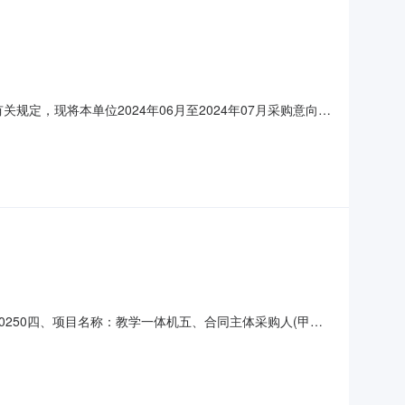
定，现将本单位2024年06月至2024年07月采购意向公
儿园南活动楼改造；主要功能或目标:改善办园条件，优化育
单位政府采购工作的初步安排，具体采购项目情况以相关采购公
3-00250四、项目名称：教学一体机五、合同主体采购人(甲
汉中市汉台区中山街道联系方式：18891612842六、合同
希沃教学一体机