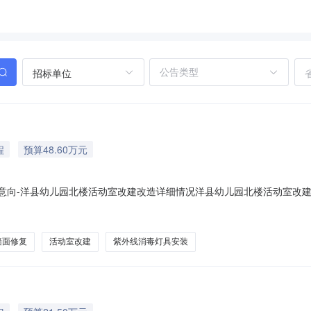
招标单位
程
预算48.60万元
府采购意向-洋县幼儿园北楼活动室改建改造详细情况洋县幼儿园北楼活动室改建
名称：洋县幼儿园北楼活动室改建改造预算金额：48.600000万元(
或目标:改建原科学发现室为活动室，新建卫生间盥洗室寝室，墙面地面修复
墙面修复
活动室改建
紫外线消毒灯具安装