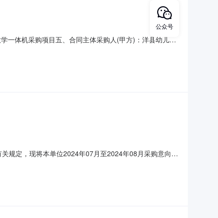
公众号
名称：教学一体机采购项目五、合同主体采购人(甲方)：洋县幼儿园
县洋州街道办事处北街社区傥城街38号联系方式：
0￥215,100.00
定，现将本单位2024年07月至2024年08月采购意向公
或目标:班级多媒体教学，提升教学质量，均衡教学资源配
上内存，512GB固态硬盘，内置扬声器，有配套的幼教资