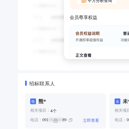
甲方分析查询
会员尊享权益
招标联系人
熊*
未
熊
未
个
4
相关项目：
相关项
立即查看
电话：
091
89
电话：
0
*******