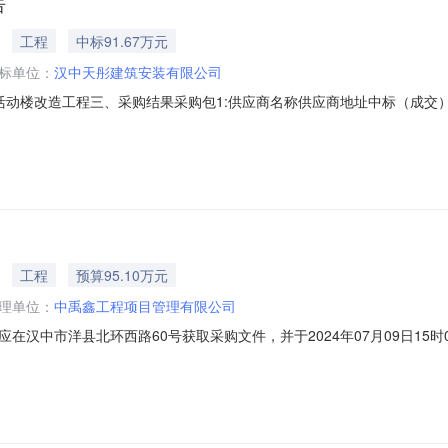
告
工程
中标91.67万元
标单位：
汉中天彤建筑安装有限公司
目名称：活动楼改造工程三、采购结果采购包1:供应商名称供应商地址中标（
同包1(洋县幼儿园活动楼改造工程):工程类（汉中天彤建筑安装有限公司）
造工程量清单所有内容40日历天韩林君陕261171801567916,660
工程
预算95.10万元
理单位：
中禹鑫工程项目管理有限公司
在汉中市洋县北环西路60号获取采购文件，并于2024年07月09日15
工程采购方式：竞争性磋商预算金额：951,000.00元采购需求：合同包1(洋县
目名称采购标的数量（单位）技术规格、参数及要求品目预算(元)最高限价(元