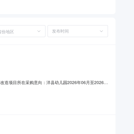
省份地区
改造项目所在采购意向：洋县幼儿园2026年06月至2026年
人民币)采购品目：采购需求概况：采购内容:洋县幼儿园北楼活
。改造6个活动室，卫生间盥洗室地面防水铺设地板砖，安装适