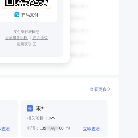
扫码支付
支付则代表同意
交易服务协议
｜
用户协议
发票获取
查看更多
未*
未
个
2
相关项目：
即查看
立即查看
电话：
139
60
******