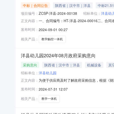
中标｜合同公告
陕西省｜汉中市｜洋县
中标21.5
项目编号：
ZCSP-洋县-2024-00138
招标单位：
洋县幼
一、合同编号：HT-洋县-2024-00016二、
正文内容：
地址：洋县文明东路东段联系方式：0916-82
发布时间：
2024-09-01 00:27
13571623499六、合同主要信息主要标的：序号名称数
相关产品：
教学触控一体机
洋县幼儿园2024年08月政府采购意向
采购意向
陕西省｜汉中市｜洋县
机械设备
其
招标单位：
洋县幼儿园
为便于供应商及时了解政府采购信息，根据《财政部
正文内容：
开如下：序号采购项目名称采购需求概况预算金
发布时间：
2024-07-31 12:07
置；需满足的要求:86英寸触控一体机，符合“安
源。。23.4
相关产品：
教学一体机