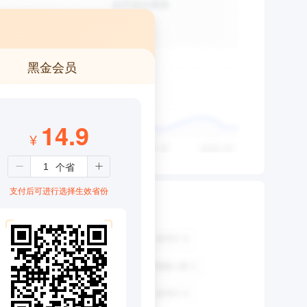
黑金会员
14.9
¥
支付后可进行选择生效省份