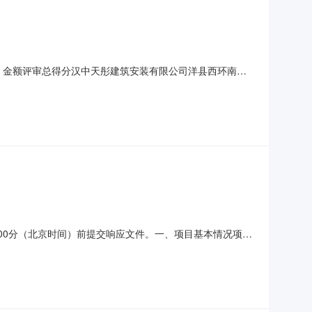
成交）金额评审总得分汉中天彤建筑安装有限公司洋县西环南路
品目号品目名称采购标的施工范围施工工期项目经理执业证书信息
.00五、评审专家（单一来源采购人员）名单：刘馨、问
时00分（北京时间）前提交响应文件。一、项目基本情况项目
幼儿园活动楼改造工程):合同包预算金额：951,000.00元
)1-1其他建筑物、构筑物修缮幼儿园活动