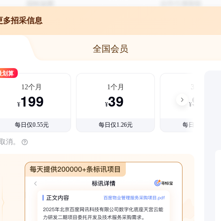
更多招采信息
全国会员
最划算
12个月
1个月
3个月
199
39
99
¥
¥
¥
每日仅0.55元
每日仅1.26元
每日仅1.08元
时取消。