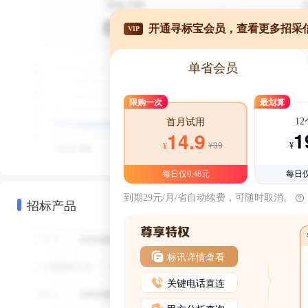
开通寻标宝会员，查看更多招采
VIP
单省会员
限购一次
最划算
1
首月试用
1
14.9
¥39
¥
¥
每日仅0.48元
每日仅
到期29元/月/省自动续费，可随时取消。
招标产品
标讯详情查看
关键电话直连