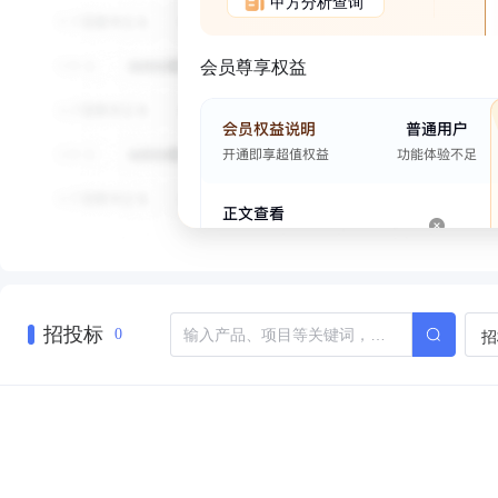
甲方分析查询
会员尊享权益
招投标
招
0