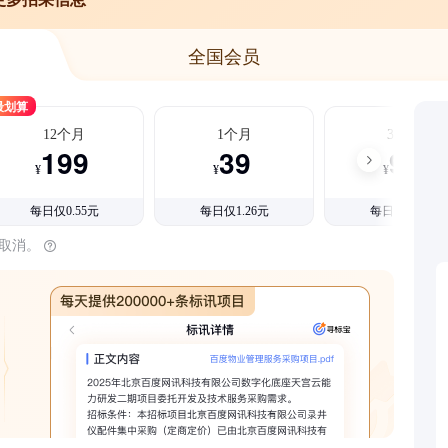
全国会员
最划算
12个月
1个月
3个月
199
39
99
¥
¥
¥
每日仅0.55元
每日仅1.26元
每日仅1.08元
时取消。