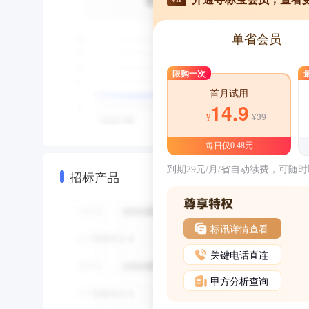
单省会员
限购一次
首月试用
14.9
¥39
¥
每日仅0.48元
到期29元/月/省自动续费，可随
招标产品
标讯详情查看
关键电话直连
甲方分析查询