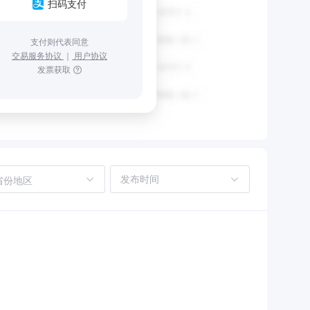
扫码支付
支付则代表同意
交易服务协议
｜
用户协议
发票获取
省份地区