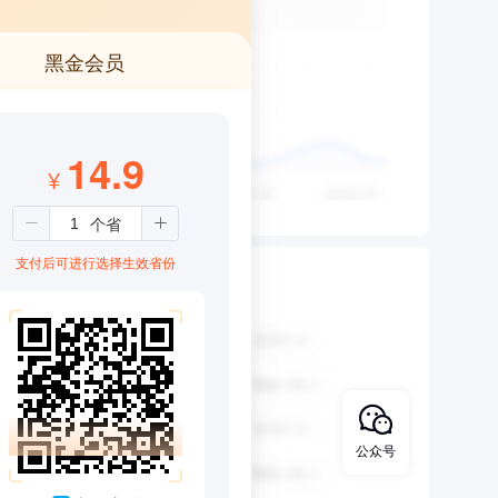
黑金会员
14.9
¥
支付后可进行选择生效省份
公众号