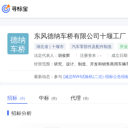
东风德纳车桥有限公司十堰工厂
德纳
车桥
湖北省 | 十堰市
汽车零部件及配件制造
开业
法定代表人：
胡俊辉
注册资本：
-
成立日期
经营范围：
最新动态：
参与
[减总NVH试验机(二次)-招标公告招
招标
中标
代理
（0）
（0）
（0）
招标分析