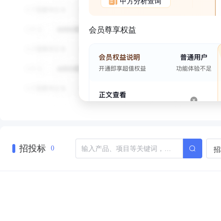
甲方分析查询
会员尊享权益
招投标
招
0