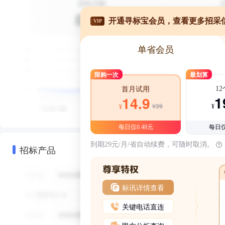
开通寻标宝会员，查看更多招采
VIP
单省会员
限购一次
最划算
1
首月试用
1
14.9
¥39
¥
¥
每日仅0.48元
每日仅
到期29元/月/省自动续费，可随时取消。
招标产品
标讯详情查看
关键电话直连