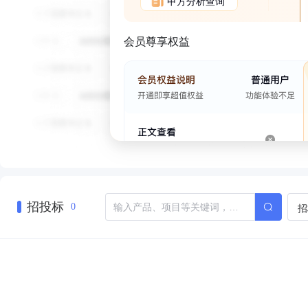
甲方分析查询
会员尊享权益
招投标
招
0