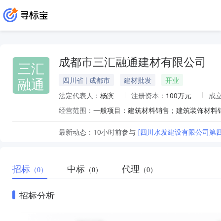
成都市三汇融通建材有限公司
三汇
融通
四川省 | 成都市
建材批发
开业
法定代表人：
杨滨
注册资本：
100万元
成
经营范围：
最新动态：
10小时前
参与
[四川水发建设有限公司第四
招标
中标
代理
（0）
（0）
（0）
招标分析