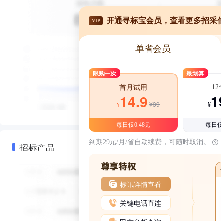
开通寻标宝会员，查看更多招采
VIP
单省会员
限购一次
最划算
1
首月试用
1
14.9
¥39
¥
¥
每日仅0.48元
每日仅
到期29元/月/省自动续费，可随时取消。
招标产品
标讯详情查看
关键电话直连