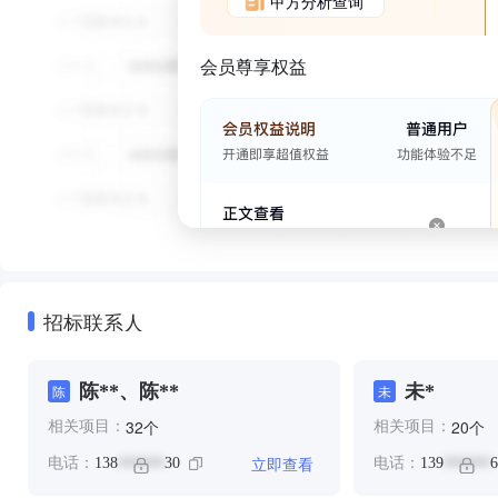
甲方分析查询
会员尊享权益
招标联系人
陈**、陈**
未*
陈
未
个
个
32
20
相关项目：
相关项目：
立即查看
电话：
138
30
电话：
139
6
******
******