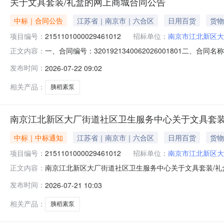
关于文具套装/礼盒的网上商城合同公告
中标｜合同公告
江苏省｜南京市｜六合区
日用百货
货物
项目编号：
2151101000029461012
招标单位：
南京市江北新区大
一、合同编号：3201921340062026001801二、
正文内容：
卫生服务中心网上商城项目五、合同主体采购人（甲方）：南
发布时间：
2026-07-22 09:02
公司地址：江苏省南京市玄武区江苏省南京市玄武区花园路8号
相关产品：
胰稻素泵
南京江北新区大厂街道社区卫生服务中心关于文具套装
中标｜中标通知
江苏省｜南京市｜六合区
日用百货
货物
项目编号：
2151101000029461012
招标单位：
南京市江北新区大
南京江北新区大厂街道社区卫生服务中心关于文具套装/礼盒的
正文内容：
名称:南京江北新区大厂街道社区卫生服务中心关于文具套装/礼
发布时间：
2026-07-21 10:03
联系电话:/采购计划信息：项目所在行政区划编码:3201
相关产品：
胰稻素泵