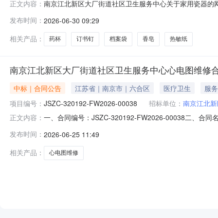
南京江北新区大厂街道社区卫生服务中心关于家用瓷器的网上商
正文内容：
南京江北新区大厂街道社区卫生服务中心关于家用瓷器的网上商城
发布时间：
2026-06-30 09:29
采购计划信息：项目所在行政区划编码:320192项目所
相关产品：
药杯
订书钉
档案袋
香皂
热敏纸
南京江北新区大厂街道社区卫生服务中心心电图维修
中标｜合同公告
江苏省｜南京市｜六合区
医疗卫生
服务
项目编号：
JSZC-320192-FW2026-00038
招标单位：
南京江北新
一、合同编号：JSZC-320192-FW2026-00038二
正文内容：
方）：南京江北新区大厂街道社区卫生服务中心联系方式：139
发布时间：
2026-06-25 11:49
息：项目名称：心电图维修项目编号：JSZC-320192-F
相关产品：
心电图维修