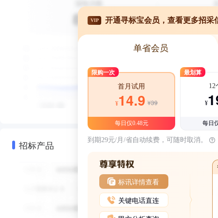
开通寻标宝会员，查看更多招采
VIP
单省会员
限购一次
最划算
1
首月试用
1
14.9
¥39
¥
¥
每日仅0.48元
每日仅
到期29元/月/省自动续费，可随时取消。
招标产品
标讯详情查看
关键电话直连