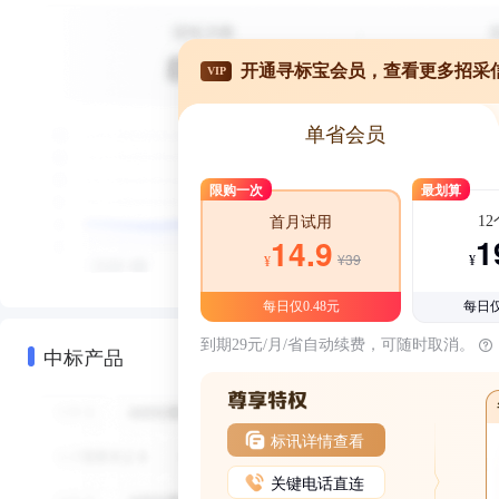
开通寻标宝会员，查看更多招采
VIP
单省会员
限购一次
最划算
1
首月试用
1
14.9
¥39
¥
¥
每日仅0.48元
每日仅
到期29元/月/省自动续费，可随时取消。
中标产品
标讯详情查看
关键电话直连