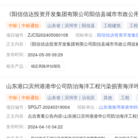
《阳信信达投资开发集团有限公司阳信县城市市政公
中标｜中标通知
山东省｜滨州市｜阳信县
工程建筑
工程
项目编号：
ZJCS202405060108
招标单位：
阳信信达投资开发集
《阳信信达投资开发集团有限公司阳信县城市市政公用设
正文内容：
目稳定风险评估报告》中选公告项目编号：ZJCS20240506
发布时间：
2024-05-09 09:29
申请单位：阳信信达投资开发集团有限公司联系人：马经理联系电
相关产品：
稳定风险评估报告
山东港口滨州港港华公司防治海洋工程污染损害海洋
中标｜中标通知
山东省｜滨州市｜沾化区
其他
工程
项目编号：
SPGJT-20240319004
招标单位：
山东渤海湾港港华码
点击查看公告内容:山东港口滨州港港华公司防治海洋工程污染损害海
正文内容：
月26日09:00标段（包）名称：山东港口滨州港港华
发布时间：
2024-04-10 04:22
制采购项目山东港口滨州港港华公司防治海洋工程污染损害海洋环境应