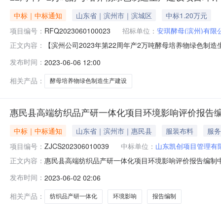
中标｜中标通知
山东省｜滨州市｜滨城区
中标1.20万元
项目编号：
RFQ2023060100023
招标单位：
安琪酵母(滨州)有限
【滨州公司2023年第22周年产2万吨酵母培养物绿色制
正文内容：
母培养物绿色制造生产建设项目环评验收询价成交公告询价方：安
发布时间：
2023-06-06 12:00
物绿色制造生产建设项目环评验收询价】中标供应商及中标金额：【
相关产品：
酵母培养物绿色制造生产建设
惠民县高端纺织品产研一体化项目环境影响评价报告
中标｜中标通知
山东省｜滨州市｜惠民县
服装布料
服务
项目编号：
ZJCS202306010039
中标单位：
山东凯创项目管理有
惠民县高端纺织品产研一体化项目环境影响评价报告编制中选
正文内容：
选时间：2023-06-0116:04:13选取方式：邀
发布时间：
2023-06-02 02:06
0543—5331604
相关产品：
纺织品产研一体化
环境影响
报告编制