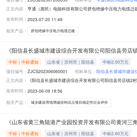
亨通（惠民）电能科技有限公司挤包绝缘中压电力电缆迁
正文内容：
编制中选公告项目编号：ZJCS202307200030中选时
发布时间：
2023-07-20 11:49
民）电能科技有限公司联系人：孙栋联系电话：13862509
相关产品：
挤包绝缘中压电力电缆迁建
《阳信县长盛城市建设综合开发有限公司阳信县劳店
中标｜中标通知
山东省｜滨州市｜阳信县
中标2.50万元
项目编号：
ZJCS202306060001
招标单位：
阳信县长盛城市建设
《阳信县长盛城市建设综合开发有限公司阳信县劳店镇2
正文内容：
店镇2村城乡建设用地增减挂钩试点项目稳定性社会评价》中选公告
发布时间：
2023-06-09 18:56
理有限公司中选价格：2.5万元项目申请单位：阳信县长盛城
相关产品：
城乡建设用地增减挂钩试点项目稳定性社会评价
《山东省黄三角陆港产业园投资开发有限公司黄河三
中标｜中标通知
山东省｜滨州市｜阳信县
中标2.60万元