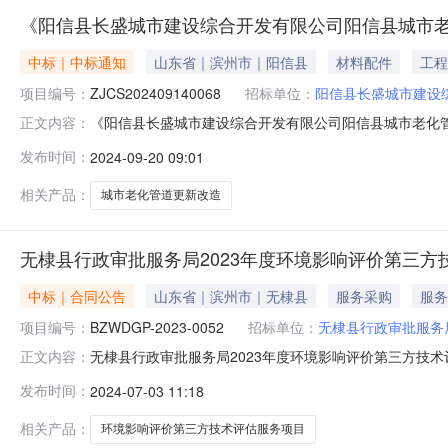
《阳信县长盛城市建设综合开发有限公司阳信县城市
中标｜中标通知
山东省｜滨州市｜阳信县
材料配件
工程
项目编号：
ZJCS202409140068
招标单位：
阳信县长盛城市建设
《阳信县长盛城市建设综合开发有限公司阳信县城市老化
正文内容：
更新改造项目省预算资金申请报告》中选公告项目编号：ZJCS2
发布时间：
2024-09-20 09:01
格：2.0万元项目申请单位：阳信县长盛城市建设综合开发有限
相关产品：
城市老化管道更新改造
无棣县行政审批服务局2023年度环境影响评价第三
中标｜合同公告
山东省｜滨州市｜无棣县
服务采购
服务
项目编号：
BZWDGP-2023-0052
招标单位：
无棣县行政审批服务
无棣县行政审批服务局2023年度环境影响评价第三方技
正文内容：
项目三、项目编号：BZWDGP-2023-0052四、项
发布时间：
2024-07-03 11:18
务局地址：无棣县行政审批服务局联系方式：15169993
18754377
相关产品：
环境影响评价第三方技术评估服务项目