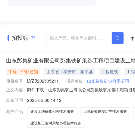
招投标
中
32
山东彭集矿业有限公司彭集铁矿采选工程项目建设土
中标｜中标通知
山东省｜泰安市｜东平县
工程建筑
工程
项目编号：
LYZB202505211
招标单位：
山东彭集矿业有限公司
附件下载：山东彭集矿业有限公司彭集铁矿采选工程项目
正文内容：
单位选聘项目竞争性谈判采购结果公示山东鲁冶项目管理有
发布时间：
2025-05-30 14:12
相关技术服务单位选聘项目”组织了竞争性谈判工作，经谈判小
称：山东彭集矿业有限公司彭
相关产品：
建设土地征收相关技术服务
土地征收勘测定界技术服务
建设施工临时用地办理技术服务