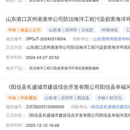
相关产品：
防治海洋工程污染损害海洋环境应急预案编制
防治海洋工程
山东港口滨州港港华公司防治海洋工程污染损害海洋
中标｜候选人公示
山东省｜滨州市｜沾化区
环保绿化
工
项目编号：
SPGJT-20240319004
招标单位：
山东渤海湾港港华码
山东港口滨州港港华公司防治海洋工程污染损害海洋环境
正文内容：
海洋环境应急预案编制采购项目项目编号：SPGJT-202403
发布时间：
2024-04-07 20:52
15:55评标时间：2024年03月26日09:00备注：温馨
相关产品：
防治海洋工程污染损害海洋环境应急预案编制
《阳信县长盛城市建设综合开发有限公司阳信县幸福
中标｜中标通知
山东省｜滨州市｜阳信县
中标1.30万元
项目编号：
ZJCS202312080003
招标单位：
阳信县长盛城市建设
《阳信县长盛城市建设综合开发有限公司阳信县幸福河流
正文内容：
水环境综合治理项目稳定风险评估报告》中选公告项目编号：ZJC
发布时间：
2023-12-12 16:48
价格：1.3万元项目申请单位：阳信县长盛城市建设综合开发有