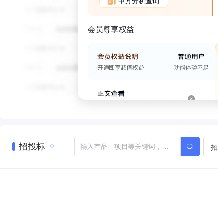
甲方分析查询
会员尊享权益
招投标
招
0