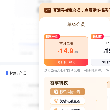
开通寻标宝会员，查看更多招采
VIP
单省会员
限购一次
最划算
1
首月试用
1
14.9
¥39
¥
¥
每日仅0.48元
每日仅
到期29元/月/省自动续费，可随时取消。
招标产品
标讯详情查看
关键电话直连