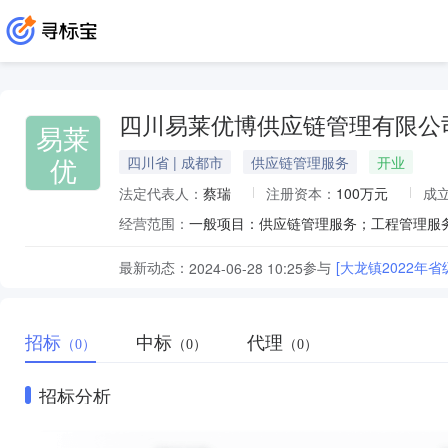
四川易莱优博供应链管理有限公
易莱
优
四川省 | 成都市
供应链管理服务
开业
法定代表人：
蔡瑞
注册资本：
100万元
成
经营范围：
最新动态：
参与
[大龙镇2022
2024-06-28 10:25
招标
中标
代理
（0）
（0）
（0）
招标分析