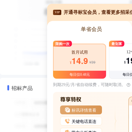
开通寻标宝会员，查看更多招采
VIP
单省会员
限购一次
最划算
1
首月试用
1
14.9
¥39
¥
¥
每日仅0.48元
每日仅
到期29元/月/省自动续费，可随时取消。
招标产品
标讯详情查看
关键电话直连