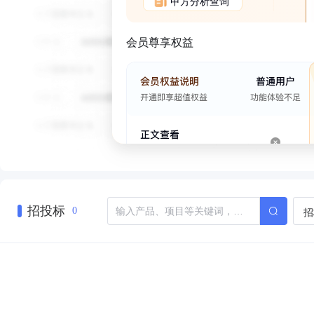
甲方分析查询
会员尊享权益
招投标
招
0