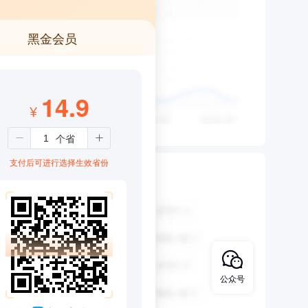
黑金会员
14.9
¥
支付后可进行选择生效省份
公众号