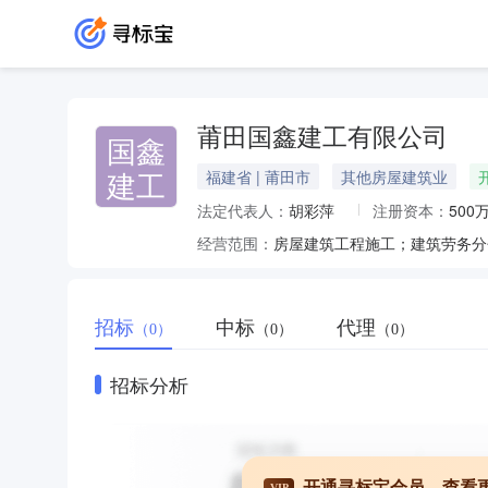
莆田国鑫建工有限公司
国鑫
建工
福建省 | 莆田市
其他房屋建筑业
法定代表人：
胡彩萍
注册资本：
500
经营范围：
招标
中标
代理
（0）
（0）
（0）
招标分析
开通寻标宝会员，查看
VIP