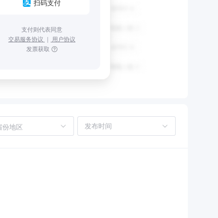
扫码支付
支付则代表同意
交易服务协议
｜
用户协议
发票获取
省份地区