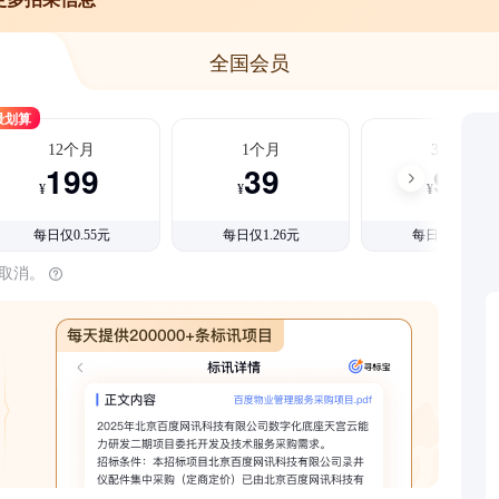
全国会员
最划算
12个月
1个月
3个月
199
39
99
¥
¥
¥
每日仅0.55元
每日仅1.26元
每日仅1.08元
时取消。