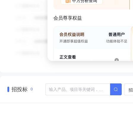
甲方分析查询
会员尊享权益
招投标
招
0