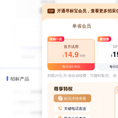
开通寻标宝会员，查看更多招采
VIP
单省会员
限购一次
最划算
1
首月试用
1
14.9
¥39
¥
¥
每日仅0.48元
每日仅
到期29元/月/省自动续费，可随时取消。
招标产品
标讯详情查看
关键电话直连