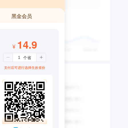
黑金会员
14.9
¥
支付后可进行选择生效省份