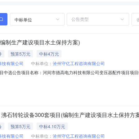
中标单位
编制生产建设项目水土保持方案)
件
预算5万元
中标4万元
科技有限公司
中标单位：
沧州守亿工程咨询有限公司
选公告项目名称：河间市德高电力科技有限公司变压器配件项目项目编号：20
主单位联系人：冯云鹏联系电话：0317-2047843此公告公示期间
8:57备注：竞选规则序号项目编号项目名称竞选起始时间竞选结束时间最低限价最
沸石转轮设备300套项目(编制生产建设项目水土保持方案
备
预算5万元
中标4.10万元
科技有限公司
中标单位：
沧州守亿工程咨询有限公司