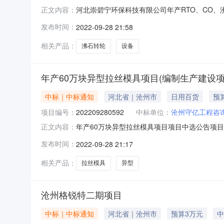
河北崇碧宁环保科技有限公司年产RTO、CO、
正文内容：
202209281242中选报价：41000元中
发布时间：
2022-09-28 21:58
系河北省中介超市平台运营管理部门。河北崇碧宁环
相关产品：
沸石转轮
设备
年产60万块异型拉丝模具项目(编制生产建设
中标｜中标通知
河北省｜沧州市
日用百货
预
项目编号：
202209280592
中标单位：
沧州守亿工程咨
年产60万块异型拉丝模具项目项目中选公告项目名
正文内容：
式：直接选取项目业主单位联系人：冯云鹏联系电话
发布时间：
2022-09-28 21:17
17:51:06备注：竞选规则序号项目编号项目名称
相关产品：
拉丝模具
异型
沧州格锐特二期项目
中标｜中标通知
河北省｜沧州市
预算3万元
中