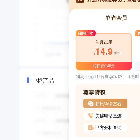
单省会员
限购一次
首月试用
14.9
¥39
¥
每日仅0.48元
到期29元/月/省自动续费，可随
中标产品
标讯详情查看
关键电话直连
甲方分析查询