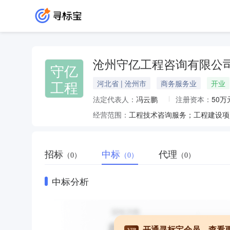
沧州守亿工程咨询有限公
守亿
工程
河北省 | 沧州市
商务服务业
开业
法定代表人：
冯云鹏
注册资本：
50万
经营范围：
招标
中标
代理
（0）
（0）
（0）
中标分析
开通寻标宝会员，查看
VIP