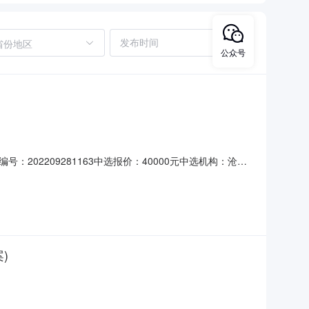
省份地区
公众号
2209281163中选报价：40000元中选机构：沧州
，如有异议请联系河北省中介超市平台运营管理部门。河间市德
高限价竞选类型1202209281163河间市德高电力科
)