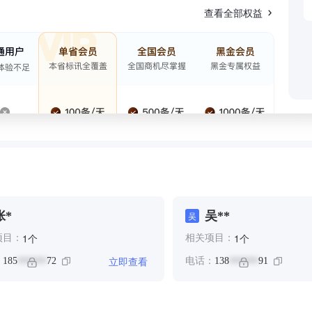
查看全部权益
张*
吴**
吴
个
个
1
1
项目：
相关项目：
立即查看
：
185
72
电话：
138
91
******
******