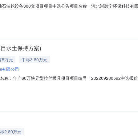
沸石转轮设备300套项目项目中选公告项目名称：河北崇碧宁环保科技有限
选机构：沧州守亿工程咨询有限公司选取方式：直接选取项目业主单位联系人：房宁
保科技有限公司2022年09月28日18:12:44备注：竞选规则序号
项目水土保持方案)
算5万元
中标3.80万元
询有限公司
称：年产60万块异型拉丝模具项目项目编号：202209280592中选报
：0317-2047843此公告公示期间，如有异议请联系河北省中介超市平
竞选起始时间竞选结束时间最低限价最高限价竞选类型1202209280592年
标2.80万元