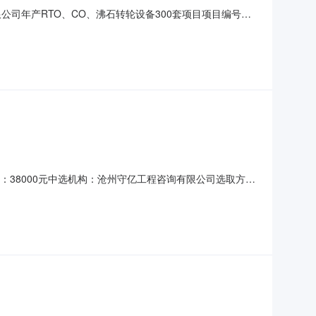
公司年产RTO、CO、沸石转轮设备300套项目项目编号：
联系电话：15030730012此公告公示期间，如有异议请联
项目编号项目名称竞选起始时间竞选结束时间最低限价最高限
价：38000元中选机构：沧州守亿工程咨询有限公司选取方
台运营管理部门。河北晶品模具有限公司2022年09月28日
产60万块异型拉丝模具项目2022年09月2