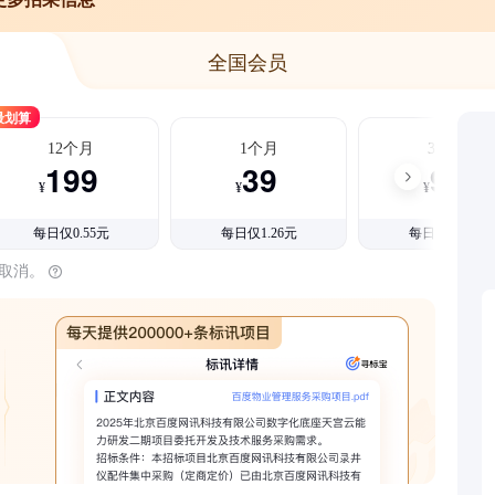
全国会员
最划算
12个月
1个月
3个月
199
39
99
¥
¥
¥
每日仅0.55元
每日仅1.26元
每日仅1.08元
时取消。