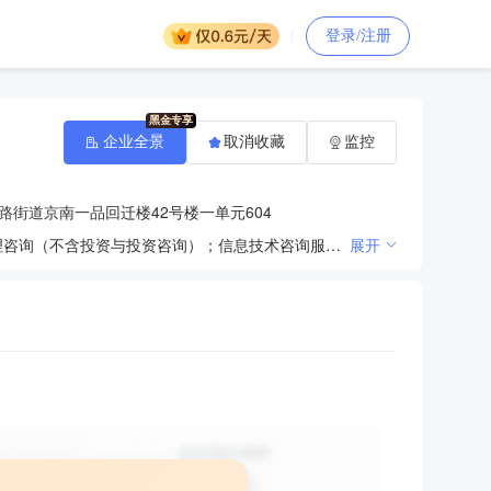
登录/注册
企业全景
取消收藏
监控
路街道京南一品回迁楼42号楼一单元604
工程技术咨询服务；工程建设项目代理服务；工程勘察咨询服务；工程监理服务;工程设计活动；企业管理咨询（不含投资与投资咨询）；信息技术咨询服务；环保咨询服务；水土保持技术咨询服务；水文水资源监测服务；水文分析与计算服务；水资源调查评价服务；水资源论证；防洪除涝设施管理；土地整治服务；计算机软件开发及销售；建筑材料销售（不含砂石料、石灰、水泥）。（依法须经批准的项目，经相关部门批准后方可开展经营活动；一般经营项目，可依法自主开展经营活动。）
展开