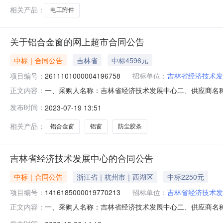
相关产品：
电工附件
关于铝合金窗的网上超市合同公告
中标｜合同公告
吉林省
中标4596元
项目编号：
2611101000004196758
招标单位：
吉林省经济技术发
一、采购人名称：吉林省经济技术发展中心二、供应商名
正文内容：
2611101000004196758五、合同编号：11N4127
发布时间：
2023-07-19 13:51
牌无型号米33.0012396服务要求或标的基本概况：七、
相关产品：
铝合金窗
铝窗
防尘胶条
吉林省经济技术发展中心的合同公告
中标｜合同公告
浙江省｜杭州市｜西湖区
中标2250元
项目编号：
1416185000019770213
招标单位：
吉林省经济技术发
一、采购人名称：吉林省经济技术发展中心二、供应商名
正文内容：
1416185000019770213五、合同编号：11N4127