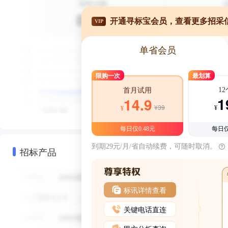
开通寻标宝会员，查看更多招采
VIP
单省会员
限购一次
最划算
1
首月试用
1
14.9
¥39
¥
¥
每日仅0.48元
每日仅
到期29元/月/省自动续费，可随时取消。
招标产品
标讯详情查看
关键电话直连