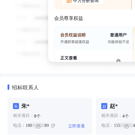
甲方分析查询
会员尊享权益
招标联系人
朱*
赵*
朱
赵
个
个
8
4
相关项目：
相关项目：
立即查看
电话：
180
89
电话：
155
4
******
******