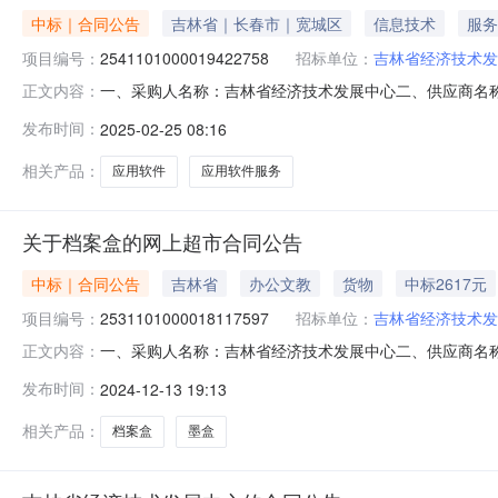
中标｜合同公告
吉林省｜长春市｜宽城区
信息技术
服务
项目编号：
2541101000019422758
招标单位：
吉林省经济技术发
一、采购人名称：吉林省经济技术发展中心二、供应商名
正文内容：
2541101000019422758五、合同编号：11N41275
发布时间：
2025-02-25 08:16
版/B版次1.0025002500服务要求或标的基本概况：
相关产品：
应用软件
应用软件服务
关于档案盒的网上超市合同公告
中标｜合同公告
吉林省
办公文教
货物
中标2617元
项目编号：
2531101000018117597
招标单位：
吉林省经济技术发
一、采购人名称：吉林省经济技术发展中心二、供应商名
正文内容：
2531101000018117597五、合同编号：11N412757
发布时间：
2024-12-13 19:13
10.008802得力5917文件夹得力/deli5917包3.0010303
相关产品：
档案盒
墨盒