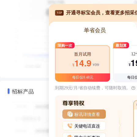
开通寻标宝会员，查看更多招采
VIP
单省会员
限购一次
最划算
1
首月试用
1
14.9
¥39
¥
¥
每日仅0.48元
每日仅
到期29元/月/省自动续费，可随时取消。
招标产品
标讯详情查看
关键电话直连