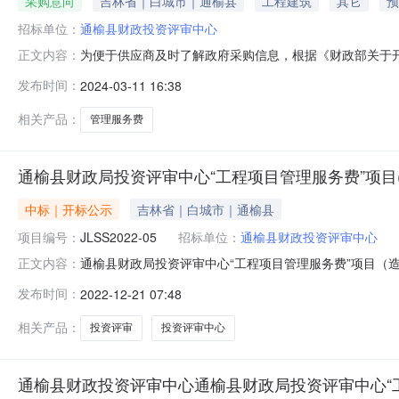
采购意向
吉林省｜白城市｜通榆县
工程建筑
其它
预
招标单位：
通榆县财政投资评审中心
为便于供应商及时了解政府采购信息，根据《财政部关于开展
正文内容：
公开如下：序号采购项目名称采购需求概况预算金额（元
发布时间：
2024-03-11 16:38
机构服务已到期40000002024年03月是否本次公
相关产品：
管理服务费
通榆县财政局投资评审中心“工程项目管理服务费”项目
中标｜开标公示
吉林省｜白城市｜通榆县
项目编号：
JLSS2022-05
招标单位：
通榆县财政投资评审中心
通榆县财政局投资评审中心“工程项目管理服务费”项目（造
正文内容：
理服务费”项目（造价咨询入围）中标公告一、项目编号：J
发布时间：
2022-12-21 07:48
息JLSS2022-05中标单位名称：中昱春阳项目管理（吉林
相关产品：
投资评审
投资评审中心
通榆县财政投资评审中心通榆县财政局投资评审中心“工