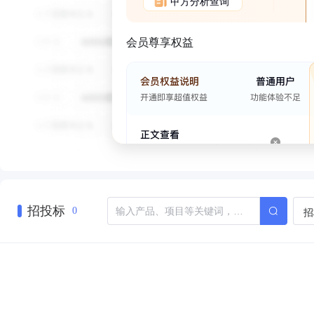
甲方分析查询
会员尊享权益
招投标
招
0