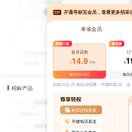
开通寻标宝会员，查看更多招采
VIP
单省会员
限购一次
最划算
1
首月试用
1
14.9
¥39
¥
¥
每日仅0.48元
每日仅
到期29元/月/省自动续费，可随时取消。
招标产品
标讯详情查看
关键电话直连