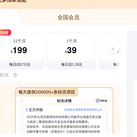
全国会员
最划算
12个月
1个月
3个月
199
39
99
¥
¥
¥
每日仅0.55元
每日仅1.26元
每日仅1.08元
时取消。