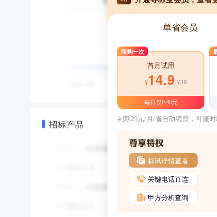
单省会员
限购一次
首月试用
14.9
¥39
¥
每日仅0.48元
到期29元/月/省自动续费，可随
招标产品
标讯详情查看
关键电话直连
甲方分析查询