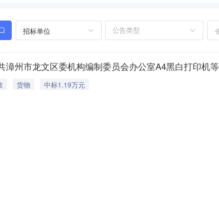
招标单位
共漳州市龙文区委机构编制委员会办公室A4黑白打印机
教
货物
中标1.19万元
中共漳州市龙文区委机构编制委员会办公室
中标单位：
漳州市万佳信息
200246二、合同名称：中共漳州市龙文区委机构编制委员会办公室A4黑白打印机
漳州市龙文区委机构编制委员会办公室采购订单五、合同主体采购人(甲方)：
13365019376供应商(乙方)：漳州市万佳信息科技有限公司地址：福
年03月至2025年04月政府采购意向
其它
预算1.20万元