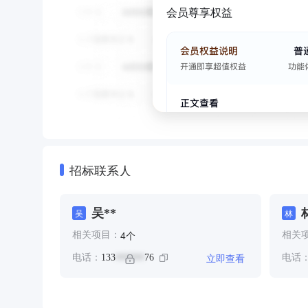
会员尊享权益
招标联系人
吴**
吴
林
个
4
相关项目：
相关
立即查看
电话：
133
76
电话
******