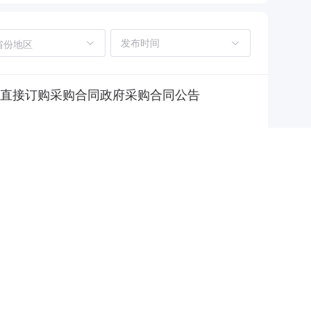
省份地区
等直接订购采购合同政府采购合同公告
科技有限公司
等直接订购采购合同三、项目编号：ZG-350603-
中共漳州市龙文区委机构编制委员会办公室地址：福建省漳州市
建省漳州市芗城区国道南路26号科技园2幢511室