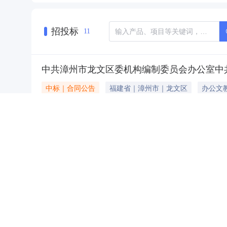
招投标
11
中共漳州市龙文区委机构编制委员会办公室中
中标｜合同公告
福建省｜漳州市｜龙文区
办公文
NEW
HOT
5折起
项目编号：
ZG-350603-20250407178373
招标单位：
一、合同编号：ZG-350603-20250411
正文内容：
20250407178373四、项目名称：中共
发布时间：
2025-04-11 19:38
龙文区龙文南路9号龙文区政府大楼617联系方式：
相关产品：
A4黑白打印机
黑白打印机
复印纸
中共漳州市龙文区委机构编制委员会办公室2025
暂时没有搜索结果…
采购意向
福建省｜漳州市｜龙文区
办公文教
招标单位：
中共漳州市龙文区委机构编制委员会办公室