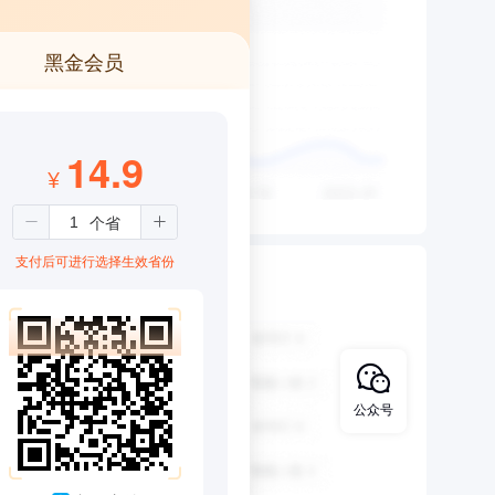
黑金会员
14.9
¥
支付后可进行选择生效省份
公众号