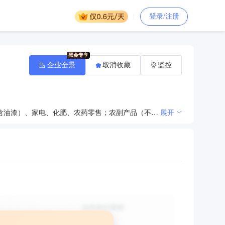
登录/注册
企业全景
取消收藏
监控
批发兼零售：预包装食品兼散装食品，乳制品（含婴幼儿配方乳粉）； 日用百货、针纺织品、五金（ 不含油漆）、家电、化肥、农药零售；农副产品（不含棉花、烟叶、蚕茧）、中药材（不含国家统管药材）、废旧物资购销（依法须经批准的项目，经相关部门批准后方可开展经营活动）
展开