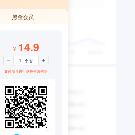
黑金会员
14.9
¥
支付后可进行选择生效省份