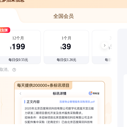
全国会员
最划算
12个月
1个月
3个月
199
39
99
¥
¥
¥
每日仅0.55元
每日仅1.26元
每日仅1.08元
时取消。