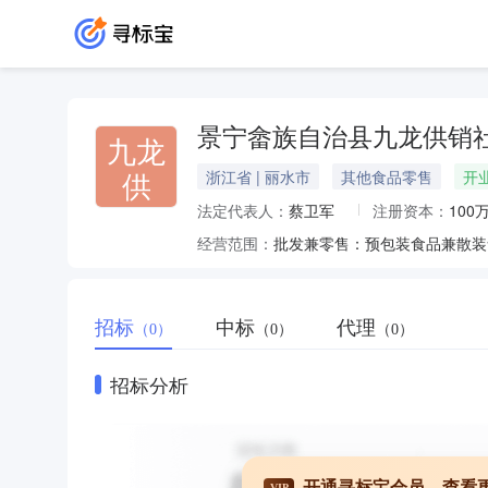
景宁畲族自治县九龙供销
九龙
供
浙江省 | 丽水市
其他食品零售
开
法定代表人：
蔡卫军
注册资本：
100
经营范围：
招标
中标
代理
（0）
（0）
（0）
招标分析
开通寻标宝会员，查看
VIP