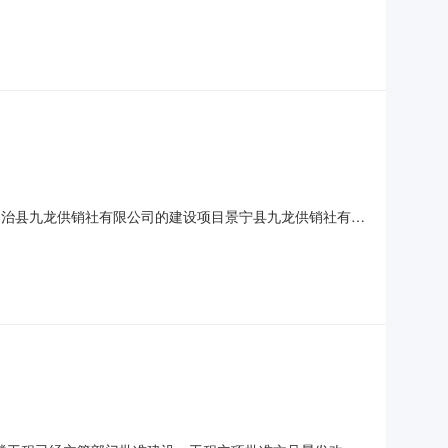
件有差异之处以本补充文件为准。招标人：景宁畲族自治县九龙
畲族自治县九龙供销社有限公司的建设项目景宁县九龙供销社有限
、绍兴市工程建设监理有限公司受业主委托具体负责本工程施工
。（3）招标范围：施工图范围内的全部施工内容（具体见工程