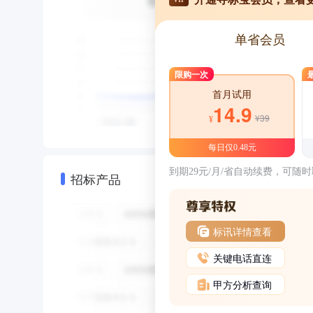
单省会员
限购一次
首月试用
14.9
¥39
¥
每日仅0.48元
到期29元/月/省自动续费，可随
招标产品
标讯详情查看
关键电话直连
甲方分析查询