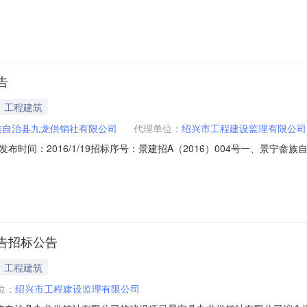
期要求：180日历天”。2、招标文件其他内容不变，招标文件与本补充文
理有限公司2016年2月5日
告
工程建筑
族自治县九龙供销社有限公司
代理单位：
绍兴市工程建设监理有限公司
时间：2016/1/19招标序号：景建招A（2016）004号一、景宁
批准文号景发改投资[2015]80号，资金来源企业筹资，已落实。二
宁县九龙乡新长汀村（2）建筑规模：本工程建筑面积为1506.81m2
告招标公告
工程建筑
位：
绍兴市工程建设监理有限公司