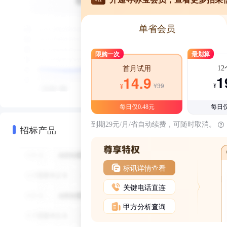
单省会员
限购一次
最划算
1
首月试用
1
14.9
¥39
¥
¥
每日仅0.48元
每日仅
到期29元/月/省自动续费，可随时取消。
招标产品
标讯详情查看
关键电话直连
甲方分析查询