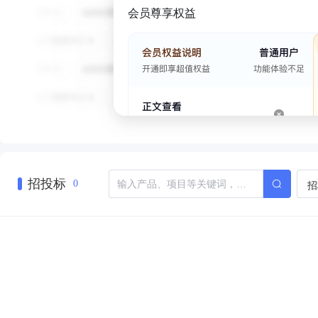
会员尊享权益
招投标
招
0