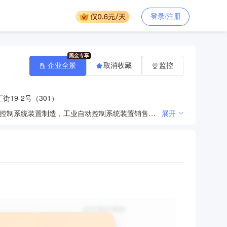
登录/注册
企业全景
取消收藏
监控
19-2号（301）
一般项目：电器辅件制造，智能仪器仪表制造，电器辅件销售，通信设备制造，通讯设备销售，工业自动控制系统装置制造，工业自动控制系统装置销售，智能基础制造装备制造，计算机软硬件及辅助设备批发，电子产品销售，五金产品制造，制冷、空调设备销售，金属门窗工程施工，电子（气）物理设备及其他电子设备制造，门窗制造加工，货物进出口（除依法须经批准的项目外，凭营业执照依法自主开展经营活动）
展开