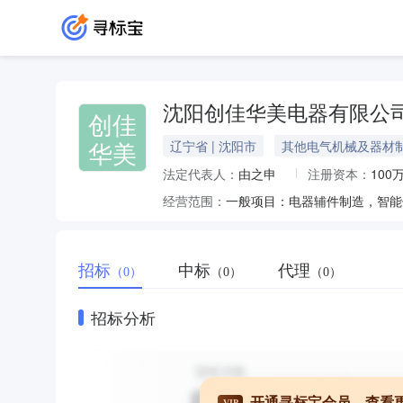
沈阳创佳华美电器有限公
创佳
华美
辽宁省 | 沈阳市
其他电气机械及器材
法定代表人：
由之申
注册资本：
100
经营范围：
招标
中标
代理
（0）
（0）
（0）
招标分析
开通寻标宝会员，查看
VIP