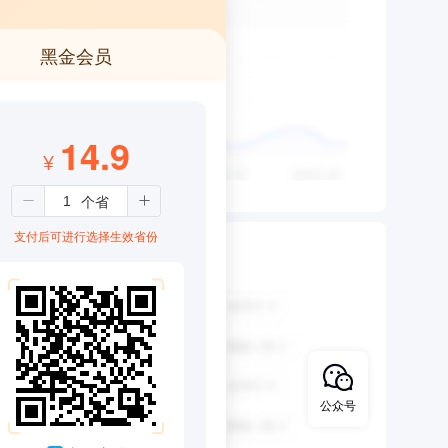
黑金会员
14.9
¥
支付后可进行选择生效省份
公众号