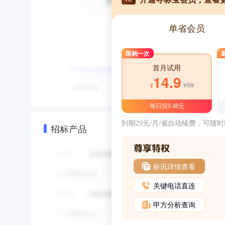
单省会员
限购一次
首月试用
14.9
¥39
¥
每日仅0.48元
到期29元/月/省自动续费，可随
招标产品
标讯详情查看
关键电话直连
甲方分析查询