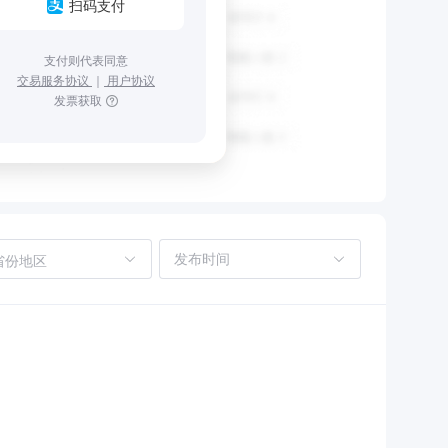
扫码支付
支付则代表同意
交易服务协议
｜
用户协议
发票获取
省份地区