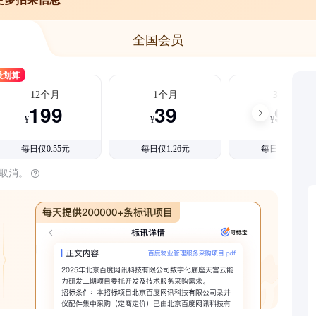
全国会员
最划算
12个月
1个月
3个月
199
39
99
¥
¥
¥
每日仅0.55元
每日仅1.26元
每日仅1.08元
时取消。