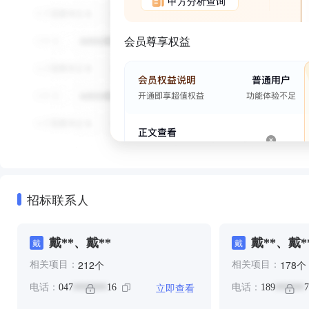
甲方分析查询
会员尊享权益
招标联系人
戴**、戴**
戴**、戴*
戴
戴
个
个
212
178
相关项目：
相关项目：
立即查看
电话：
047
16
电话：
189
7
*******
******