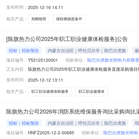
该项目已具备采购条件，现邀请你单位参加询比采购。2.
发布时间：
2025-12-16 14:11
称采购明细数量计量单位计量单位描述标段或设备名称、
1X52125120009100729
相关产品：
风帽物资
煤粉燃烧器备件
[陈旗热力公司2025年职工职业健康体检服务]公告
招标｜招标预告
内蒙古自治区｜呼伦贝尔市｜陈巴尔虎旗
服
项目编号：
Y52125120001
招标单位：
陈巴尔虎旗光明热力有限
陈旗热力公司2025年职工职业健康体检服务直接采购项目情况公
正文内容：
已由项目审批机关批准，项目资金为企业自筹，采购人为：
发布时间：
2025-12-12 13:11
公司2025年职工职业健康体检服务2.2采购范围序号
货时间
相关产品：
职工职业健康体检服务
职工职业健康体
陈旗热力公司2026年消防系统维保服务询比采购询比
招标｜招标预告
内蒙古自治区｜呼伦贝尔市｜陈巴尔虎旗
弱
项目编号：
HNFZ2025-12-2-00685
招标单位：
陈巴尔虎旗光明热