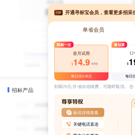
开通寻标宝会员，查看更多招采
VIP
单省会员
限购一次
最划算
1
首月试用
1
14.9
¥39
¥
¥
每日仅0.48元
每日仅
到期29元/月/省自动续费，可随时取消。
招标产品
标讯详情查看
关键电话直连