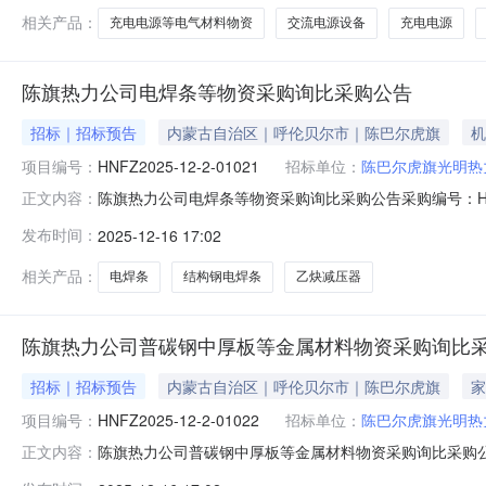
位交货地址用途及说明
相关产品：
充电电源等电气材料物资
交流电源设备
充电电源
陈旗热力公司电焊条等物资采购询比采购公告
招标｜招标预告
内蒙古自治区｜呼伦贝尔市｜陈巴尔虎旗
机
项目编号：
HNFZ2025-12-2-01021
招标单位：
陈巴尔虎旗光明热
陈旗热力公司电焊条等物资采购询比采购公告采购编号：HNF
正文内容：
任公司，该项目已具备采购条件，现邀请你单位参加询比采
发布时间：
2025-12-16 17:02
物料组名称采购明细数量计量单位计量单位描述标段或设
1X5212512000610
相关产品：
电焊条
结构钢电焊条
乙炔减压器
陈旗热力公司普碳钢中厚板等金属材料物资采购询比
招标｜招标预告
内蒙古自治区｜呼伦贝尔市｜陈巴尔虎旗
家
项目编号：
HNFZ2025-12-2-01022
招标单位：
陈巴尔虎旗光明热
陈旗热力公司普碳钢中厚板等金属材料物资采购询比采购公告采
正文内容：
为：陈巴尔虎旗光明热力有限责任公司，该项目已具备采购