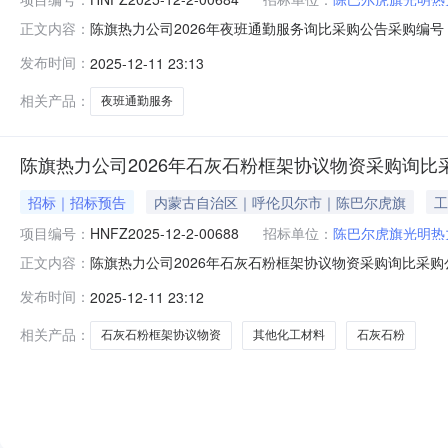
陈旗热力公司2026年夜班通勤服务询比采购公告采购编号：H
正文内容：
任公司，该项目已具备采购条件，现进行合格供应商公开询比
发布时间：
2025-12-11 23:13
述物料组物料组名称采购明细数量计量单位计量单位描述
1X521
相关产品：
夜班通勤服务
陈旗热力公司2026年石灰石粉框架协议物资采购询比
招标｜招标预告
内蒙古自治区｜呼伦贝尔市｜陈巴尔虎旗
工
项目编号：
HNFZ2025-12-2-00688
招标单位：
陈巴尔虎旗光明热
陈旗热力公司2026年石灰石粉框架协议物资采购询比采购公告
正文内容：
陈巴尔虎旗光明热力有限责任公司，该项目已具备采购条件，
发布时间：
2025-12-11 23:12
购2.2采购范围序号计划号物料编码物料描述物料组物料
间安装时间
相关产品：
石灰石粉框架协议物资
其他化工材料
石灰石粉