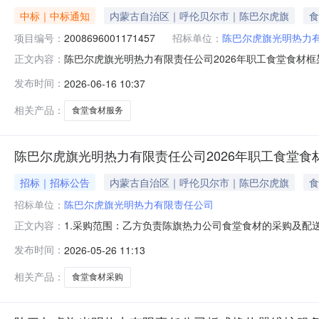
中标｜中标通知
内蒙古自治区｜呼伦贝尔市｜陈巴尔虎旗
食
项目编号：
2008696001171457
招标单位：
陈巴尔虎旗光明热力
陈巴尔虎旗光明热力有限责任公司2026年职工食堂食材框架服
正文内容：
旗巴彦库仁镇海君生鲜配送中心,成交金额为：289600
发布时间：
2026-06-16 10:37
应商营业执照、税务登记证、开户银行公对公转账账户等
相关产品：
食堂食材服务
陈巴尔虎旗光明热力有限责任公司2026年职工食堂食
招标｜招标公告
内蒙古自治区｜呼伦贝尔市｜陈巴尔虎旗
食
招标单位：
陈巴尔虎旗光明热力有限责任公司
1.采购范围：乙方负责陈旗热力公司食堂食材的采购及配送
正文内容：
录）。2.3具有开户银行公对公转账账户。3.供应商应
发布时间：
2026-05-26 11:13
的视为放弃投标资格。4.本次公开招标采购响应文件递交截止时
153348075
相关产品：
食堂食材采购