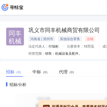
巩义市同丰机械商贸有限公司
同丰
机械
河南省 | 郑州市
其他综合零售
注销
法定代表人：
付瑞彬
注册资本：
10万元
成
经营范围：
销售：机械设备及配件。
招标
中标
代理
（0）
（0）
（0）
招标分析
开通寻标宝会员，查看更多招采
VIP