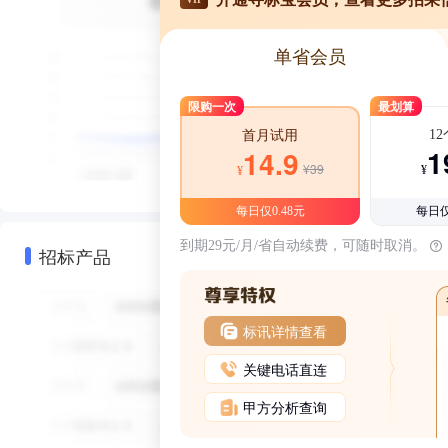
单省会员
限购一次
最划算
1
首月试用
1
14.9
¥39
¥
¥
每日仅0.48元
每日仅
到期29元/月/省自动续费，可随时取消。
招标产品
标讯详情查看
关键电话直连
甲方分析查询