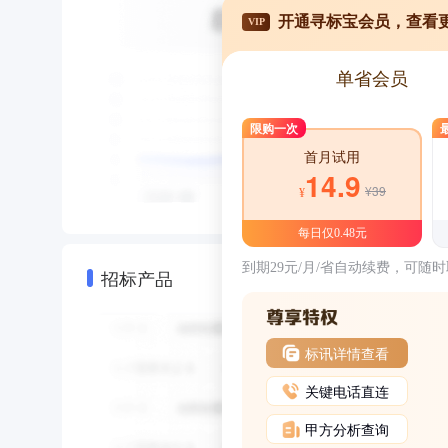
开通寻标宝会员，查看
VIP
单省会员
限购一次
首月试用
14.9
¥39
¥
每日仅0.48元
到期29元/月/省自动续费，可随
招标产品
标讯详情查看
关键电话直连
甲方分析查询