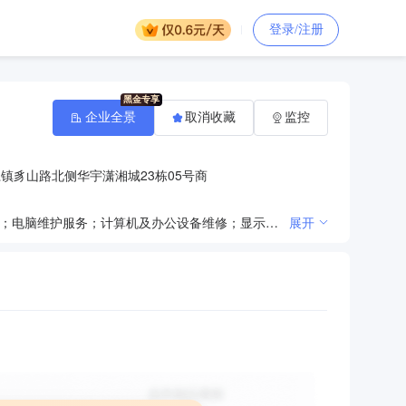
登录/注册
企业全景
取消收藏
监控
镇豸山路北侧华宇潇湘城23栋05号商
计算机、软件及辅助设备、电脑配件、耗材、监控设备、办公用品、计算机多媒体设备、预包装食品零售；电脑维护服务；计算机及办公设备维修；显示器件、音响设备、安防设备、数字视频监控系统、电子产品、机械电气设备销售；文具用品零售。（依法须经批准的项目，经相关部门批准后方可开展经营活动）
展开