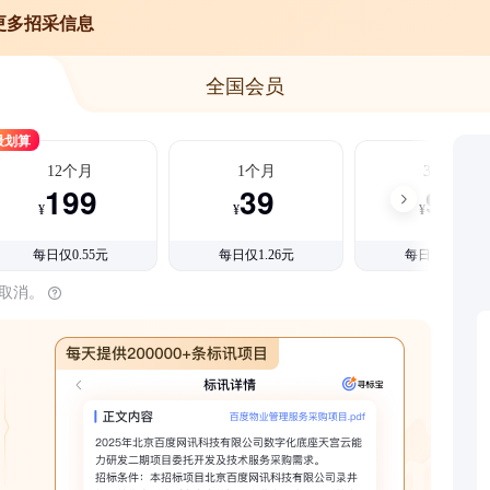
更多招采信息
全国会员
最划算
12个月
1个月
3个月
199
39
99
¥
¥
¥
每日仅0.55元
每日仅1.26元
每日仅1.08元
时取消。