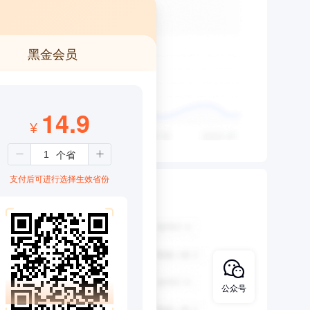
黑金会员
14.9
¥
支付后可进行选择生效省份
公众号