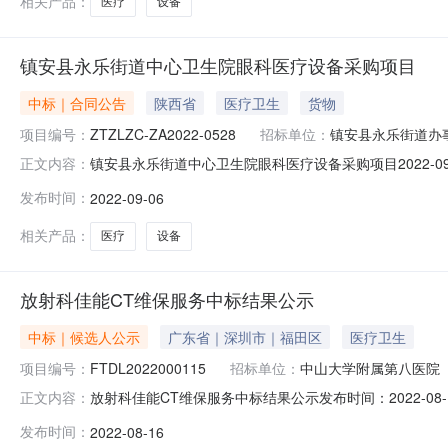
相关产品：
医疗
设备
镇安县永乐街道中心卫生院眼科医疗设备采购项目
中标｜合同公告
陕西省
医疗卫生
货物
项目编号：
ZTZLZC-ZA2022-0528
招标单位：
镇安县永乐街道办
镇安县永乐街道中心卫生院眼科医疗设备采购项目2022-09
正文内容：
号：ZTZLZC-ZA2022-0528四、项目名称：镇
发布时间：
2022-09-06
街道办事联系方式：19809146688供应商（乙方）：江
相关产品：
医疗
设备
放射科佳能CT维保服务中标结果公示
中标｜候选人公示
广东省｜深圳市｜福田区
医疗卫生
项目编号：
FTDL2022000115
招标单位：
中山大学附属第八医院
放射科佳能CT维保服务中标结果公示发布时间：2022-08
正文内容：
称报价(元)1佳能医疗系统（中国）有限公司1280000.0
发布时间：
2022-08-16
佳能医疗系统（中国）有限公司五、中标信息1、供应商名