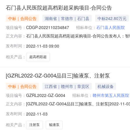
石门县人民医院超高档彩超采购项目-合同公告
中标｜合同公告
湖南省｜常德市｜石门县
中标242.80万元
项目编号：
CDGP-2022110234847
招标单位：
石门县人民医院
石门县人民医院超高档彩超采购项目-合同公告发布人：智埔国际
正文内容：
采购合同项目编号：2022050629070项目名称：石
发布时间：
2022-11-03 09:00
额：合同金额小写：2428000大写：贰佰肆拾贰万捌仟元合同
相关产品：
超高档彩超
[GZRL2022-GZ-G004品目三]输液泵、注射泵
中标｜合同公告
江西省｜赣州市｜章贡区
机械设备
项目编号：
GZRL2022-GZ-G004
招标单位：
赣州市第五人民医院
[GZRL2022-GZ-G004品目三]输液泵、注射泵[202
正文内容：
GZRL2022-GZ-G004品目三四、项目名称：输液泵
发布时间：
2022-11-03
（乙方）：江西可敬贸易有限公司地址：江西省吉安市吉州区
相关产品：
注射泵
输液泵