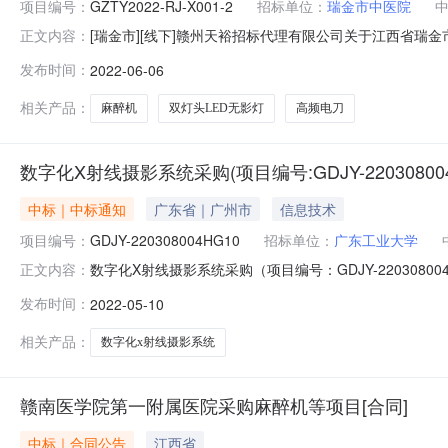
项目编号：
GZTY2022-RJ-X001-2
招标单位：
瑞金市中医院
[瑞金市][线下]赣州天裕招标代理有限公司关于江西省瑞金市
正文内容：
间：2022-06-06赣州天裕招标代理有限公司关于江西省瑞
发布时间：
2022-06-06
一、项目编号：GZTY2022-RJ-X001-2二、项
相关产品：
麻醉机
双灯头LED无影灯
高频电刀
数字化X射线摄影系统采购(项目编号:GDJY-22030800
中标｜中标通知
广东省｜广州市
信息技术
项目编号：
GDJY-220308004HG10
招标单位：
广东工业大学
数字化X射线摄影系统采购（项目编号：GDJY-220308004
正文内容：
系统采购三、采购结果合同包1(数字化X射线摄影系统)
发布时间：
2022-05-10
居建材广场）54栋3-13号748,500.00元四、主要
相关产品：
数字化x射线摄影系统
赣南医学院第一附属医院采购麻醉机等项目[合同]
中标｜合同公告
江西省