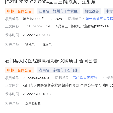
[GZRL2022-GZ-G004品目三]输液泵、注射泵
中标｜合同公告
江西省｜赣州市｜章贡区
机械设备
中标
项目编号：
赣市购2022F000606828
招标单位：
赣州市第五人民医
[GZRL2022-GZ-G004品目三]输液泵、注射泵[202
正文内容：
GZRL2022-GZ-G004品目三四、项目名称：输液泵
发布时间：
2022-11-03 23:30
（乙方）：江西可敬贸易有限公司地址：江西省吉安市吉州区
相关产品：
输液泵
注射泵
石门县人民医院超高档彩超采购项目-合同公告
中标｜合同公告
湖南省｜常德市｜石门县
项目编号：
2022050629070
招标单位：
石门县人民医院
中标
石门县人民医院超高档彩超采购项目-合同公告发布时间：2022
正文内容：
2022050629070项目名称：石门县人民医院超高档
发布时间：
2022-11-03 10:37
2428000？？？大写：贰佰肆拾贰万捌仟元合同签订日期：
相关产品：
超高档彩超