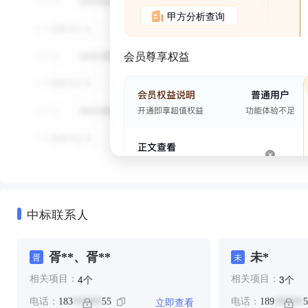
甲方分析查询
会员尊享权益
中标联系人
胥**、胥**
未*
胥
未
个
个
4
3
相关项目：
相关项目：
立即查看
电话：
183
55
电话：
189
5
******
******