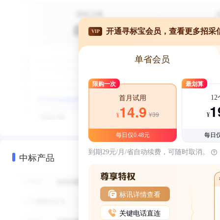
开通寻标宝会员，查看更多招采
VIP
单省会员
限购一次
最划算
1
首月试用
1
14.9
¥39
¥
¥
每日仅0.48元
每日仅
到期29元/月/省自动续费，可随时取消。
中标产品
标讯详情查看
关键电话直连