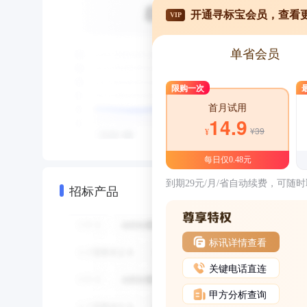
开通寻标宝会员，查看
VIP
单省会员
限购一次
首月试用
14.9
¥39
¥
每日仅0.48元
到期29元/月/省自动续费，可随
招标产品
标讯详情查看
关键电话直连
甲方分析查询