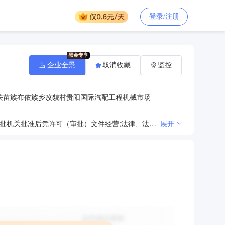
登录/注册
企业全景
取消收藏
监控
关苗族布依族乡改貌村贵阳国际汽配工程机械市场
法律、法规、国务院决定规定禁止的不得经营；法律、法规、国务院决定规定应当许可（审批）的，经审批机关批准后凭许可（审批）文件经营;法律、法规、国务院决定规定无需许可（审批）的，市场主体自主选择经营。（许可项目：建筑劳务分包。（依法须经批准的项目，经相关部门批准后方可开展经营活动，具体经营项目以相关部门批准文件或许可证件为准）一般项目：机械设备销售；机械零件、零部件销售；气压动力机械及元件销售；普通机械设备安装服务；矿山机械销售；建筑工程用机械销售；机械电气设备销售；液压动力机械及元件销售；邮政专用机械及器材销售；隧道施工专用机械销售；机械设备租赁；租赁服务（不含许可类租赁服务）；建筑工程机械与设备租赁；特种设备出租；机械设备研发；电子、机械设备维护（不含特种设备）；专用设备修理；消防器材销售；液气密元件及系统销售；智能物料搬运装备销售；智能仓储装备销售；智能港口装卸设备销售；金属丝绳及其制品销售；密封件销售；金属链条及其他金属制品销售；电子产品销售；特种设备销售；通用设备修理；装卸搬运；电气设备修理；机动车修理和维护；工程管理服务；劳务服务（不含劳务派遣）；土石方工程施工；对外承包工程；国内贸易代理；技术服务、技术开发、技术咨询、技术交流、技术转让、技术推广；商务代理代办服务。（除依法须经批准的项目外，凭营业执照依法自主开展经营活动））
展开