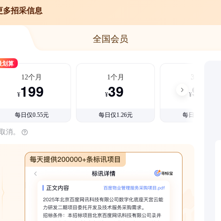
更多招采信息
全国会员
最划算
12个月
1个月
3个月
199
39
99
¥
¥
¥
每日仅0.55元
每日仅1.26元
每日仅1.08元
时取消。