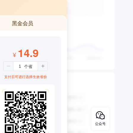
黑金会员
14.9
¥
支付后可进行选择生效省份
公众号