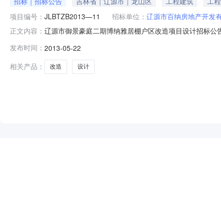
招标｜招标公告
吉林省｜辽源市｜龙山区
工程建筑
工程
项目编号：
JLBTZB2013—11
招标单位：
辽源市百纳房地产开发
辽源市御景豪庭二期博纳雅居棚户区改造项目设计招标公告发布时间
正文内容：
构：吉林北泰建设工程咨询有限公司招标地区：吉林省招标产
发布时间：
2013-05-22
一、招标条件本项目辽源市御景豪庭二期博纳雅居棚户区改造
相关产品：
改造
设计
NEW
HOT
5折起