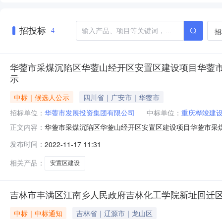
招投标
招
4
华蓥市采煤沉陷区华蓥山经开区安置区建设项目华蓥市
示
中标｜候选人公示
四川省｜广安市｜华蓥市
招标单位：
华蓥市发展投资集团有限公司
中标单位：
重庆桦竣建设
华蓥市采煤沉陷区华蓥山经开区安置区建设项目华蓥市采
正文内容：
证时间：存证哈希值：区块高度：（华蓥市采煤沉陷区华
发布时间：
2022-11-17 11:31
区华蓥山经开区安置区建设项目（华蓥市铜堡片区棚户区改造
司招标人联系电话0826-43330
相关产品：
安置区建设
吉林市丰满区江南乡人民政府吉林化工学院新址回迁
中标｜中标通知
吉林省｜辽源市｜龙山区