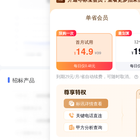
单省会员
限购一次
最划算
1
首月试用
1
14.9
¥39
¥
¥
每日仅0.48元
每日仅
到期29元/月/省自动续费，可随时取消。
招标产品
标讯详情查看
关键电话直连
甲方分析查询