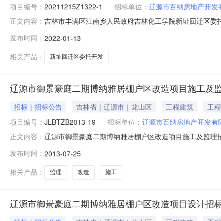
项目编号：
20211215Z1322-1
招标单位：
辽源市百纳房地产开发
吉林市丰满区江南乡人民政府吉林化工学院新址回迁区委托开发项目中
正文内容：
项目名称：吉林市丰满区江南乡人民政府吉林化工学院新
发布时间：
2022-01-13
玉隆小区11号楼5单元1层43号中标（成交）金额：0.
相关产品：
新址回迁区委托开发
辽源市御景豪庭二期博纳雅居棚户区改造项目施工及
招标｜招标公告
吉林省｜辽源市｜龙山区
工程建筑
工程
项目编号：
JLBTZB2013-19
招标单位：
辽源市百纳房地产开发有
辽源市御景豪庭二期博纳雅居棚户区改造项目施工及监理招标公告发
正文内容：
招标机构：吉林北泰建设工程咨询有限公司招标地区：吉林
发布时间：
2013-07-25
招标项目编号:JLBTZB2013-19一.招标条件本项目
相关产品：
监理
改造
施工
辽源市御景豪庭二期博纳雅居棚户区改造项目设计招