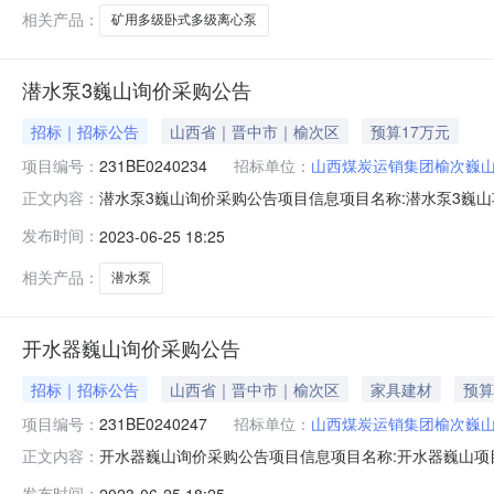
相关产品：
矿用多级卧式多级离心泵
潜水泵3巍山询价采购公告
招标｜招标公告
山西省｜晋中市｜榆次区
预算17万元
项目编号：
231BE0240234
招标单位：
山西煤炭运销集团榆次巍
潜水泵3巍山询价采购公告项目信息项目名称:潜水泵3巍山项目
正文内容：
自筹邀请函名称:潜水泵3巍山询价采购公告发送时间答复截至时间
发布时间：
2023-06-25 18:25
购控制价说明附件:工期(天):3工期说明:无招标/采购范围:山
相关产品：
潜水泵
开水器巍山询价采购公告
招标｜招标公告
山西省｜晋中市｜榆次区
家具建材
预算
项目编号：
231BE0240247
招标单位：
山西煤炭运销集团榆次巍
开水器巍山询价采购公告项目信息项目名称:开水器巍山项目编号
正文内容：
邀请函名称:开水器巍山询价采购公告发送时间答复截至时间:招标
发布时间：
2023-06-25 18:25