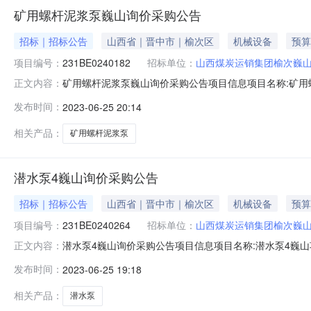
矿用螺杆泥浆泵巍山询价采购公告
招标｜招标公告
山西省｜晋中市｜榆次区
机械设备
预算
项目编号：
231BE0240182
招标单位：
山西煤炭运销集团榆次巍
矿用螺杆泥浆泵巍山询价采购公告项目信息项目名称:矿用螺杆
正文内容：
资金来源:企业自筹邀请函名称:矿用螺杆泥浆泵巍山询价采购公
发布时间：
2023-06-25 20:14
（元）:175000采购控制价说明:采购控制价说明附件:工
相关产品：
矿用螺杆泥浆泵
潜水泵4巍山询价采购公告
招标｜招标公告
山西省｜晋中市｜榆次区
机械设备
预算
项目编号：
231BE0240264
招标单位：
山西煤炭运销集团榆次巍
潜水泵4巍山询价采购公告项目信息项目名称:潜水泵4巍山项目
正文内容：
自筹邀请函名称:潜水泵4巍山询价采购公告发送时间答复截至时间
发布时间：
2023-06-25 19:18
购控制价说明附件:工期(天):3工期说明:无招标/采购范围:山
相关产品：
潜水泵