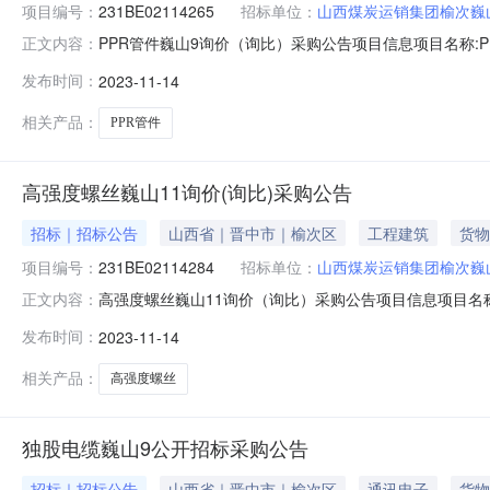
项目编号：
231BE02114265
招标单位：
山西煤炭运销集团榆次巍
PPR管件巍山9询价（询比）采购公告项目信息项目名称:PP
正文内容：
资金来源:企业自筹邀请函名称:PPR管件巍山9询价（询比）采
发布时间：
2023-11-14
（元）:30000采购控制价说明:采购控制价说明附件:工期
相关产品：
PPR管件
高强度螺丝巍山11询价(询比)采购公告
招标｜招标公告
山西省｜晋中市｜榆次区
工程建筑
货物
项目编号：
231BE02114284
招标单位：
山西煤炭运销集团榆次巍
高强度螺丝巍山11询价（询比）采购公告项目信息项目名称:高
正文内容：
概况:无资金来源:企业自筹邀请函名称:高强度螺丝巍山11询价
发布时间：
2023-11-14
购控制价（元）:30000采购控制价说明:采购控制价说明附
相关产品：
高强度螺丝
独股电缆巍山9公开招标采购公告
招标｜招标公告
山西省｜晋中市｜榆次区
通讯电子
货物