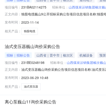
项目编号：
231BA02114275
招标单位：
山西煤炭运销集团榆次巍
独股电缆巍山9公开招标采购公告项目信息项目名称:独股电缆巍
正文内容：
业自筹项目概况:无邀请函名称:独股电缆巍山9公开招标采购公告
发布时间：
2023-11-14
价（元）:80000采购控制价说明:采购控制价说明附件:工
相关产品：
独股电缆
油式变压器巍山询价采购公告
招标｜招标公告
山西省｜晋中市｜榆次区
机械设备
预算
项目编号：
231BE0248198
招标单位：
山西煤炭运销集团榆次巍
油式变压器巍山询价采购公告项目信息项目名称:油式变压器巍山
正文内容：
企业自筹邀请函名称:油式变压器巍山询价采购公告发送时间答复截
发布时间：
2023-06-29 10:48
价说明:采购控制价说明附件:工期(天):3工期说明:无招标/
相关产品：
油式变压器
离心泵巍山11询价采购公告