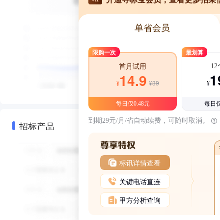
单省会员
限购一次
最划算
1
首月试用
1
14.9
¥39
¥
¥
每日仅0.48元
每日仅
到期29元/月/省自动续费，可随时取消。
招标产品
标讯详情查看
关键电话直连
甲方分析查询