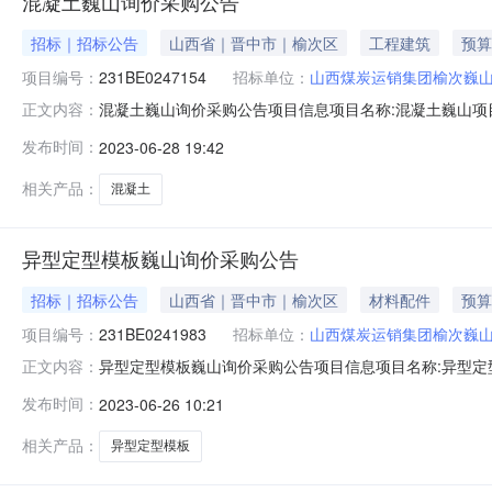
混凝土巍山询价采购公告
招标｜招标公告
山西省｜晋中市｜榆次区
工程建筑
预算
项目编号：
231BE0247154
招标单位：
山西煤炭运销集团榆次巍
混凝土巍山询价采购公告项目信息项目名称:混凝土巍山项目编号
正文内容：
邀请函名称:混凝土巍山询价采购公告发送时间答复截至时间:招标
发布时间：
2023-06-28 19:42
说明附件:工期(天):3工期说明:无招标/采购范围:山西资格条件
相关产品：
混凝土
异型定型模板巍山询价采购公告
招标｜招标公告
山西省｜晋中市｜榆次区
材料配件
预算
项目编号：
231BE0241983
招标单位：
山西煤炭运销集团榆次巍
异型定型模板巍山询价采购公告项目信息项目名称:异型定型模
正文内容：
来源:企业自筹邀请函名称:异型定型模板巍山询价采购公告发送
发布时间：
2023-06-26 10:21
（元）:180000采购控制价说明:采购控制价说明附件:工期
相关产品：
异型定型模板