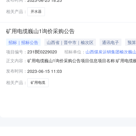
说明附件:工期(天):3工期说明:无招标/采购范围:山西资格条件
相关产品：
开水器
矿用电缆巍山1询价采购公告
招标｜招标公告
山西省｜晋中市｜榆次区
通讯电子
预算
项目编号：
231BE0229020
招标单位：
山西煤炭运销集团榆次巍
矿用电缆巍山1询价采购公告项目信息项目名称:矿用电缆巍山1
正文内容：
源:企业自筹邀请函名称:矿用电缆巍山1询价采购公告发送时间答
发布时间：
2023-06-15 11:03
制价说明:采购控制价说明附件:工期(天):3工期说明:无招标
相关产品：
矿用电缆
NEW
HOT
5折起