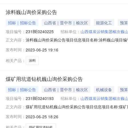
涂料巍山询价采购公告
招标｜招标公告
山西省｜晋中市｜榆次区
能源化工
预算
项目编号：
231BE0240225
招标单位：
山西煤炭运销集团榆次巍
涂料巍山询价采购公告项目信息项目名称:涂料巍山项目编号:2
正文内容：
函名称:涂料巍山询价采购公告发送时间答复截至时间:招标段/包
发布时间：
2023-06-25 19:16
工期(天):3工期说明:无招标/采购范围:山西资格条件:资质齐
相关产品：
涂料
煤矿用坑道钻机巍山询价采购公告
招标｜招标公告
山西省｜晋中市｜榆次区
机械设备
预算
项目编号：
231BE0240193
招标单位：
山西煤炭运销集团榆次巍
煤矿用坑道钻机巍山询价采购公告项目信息项目名称:煤矿用坑
正文内容：
资金来源:企业自筹邀请函名称:煤矿用坑道钻机巍山询价采购公
发布时间：
2023-06-25 18:26
（元）:170000采购控制价说明:采购控制价说明附件:工
相关产品：
煤矿用坑道钻机