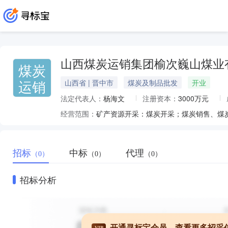
山西煤炭运销集团榆次巍山煤业
煤炭
运销
山西省 | 晋中市
煤炭及制品批发
开业
法定代表人：
杨海文
注册资本：
3000万元
经营范围：
矿产资源开采：煤炭开采；煤炭销售、煤
招标
中标
代理
（0）
（0）
（0）
招标分析
开通寻标宝会员，查看更多招采
VIP