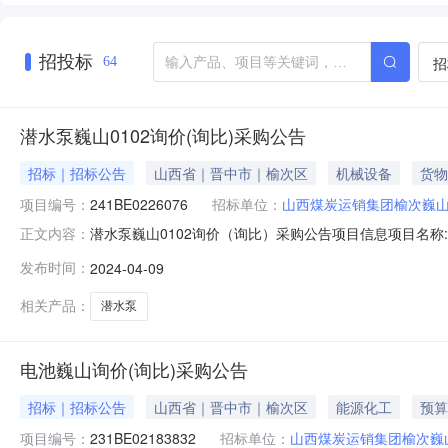
招投标
招
64
潜水泵巍山0102询价(询比)采购公告
招标｜招标公告
山西省｜晋中市｜榆次区
机械设备
货物
项目编号：
241BE0226076
招标单位：
山西煤炭运销集团榆次巍
潜水泵巍山0102询价（询比）采购公告项目信息项目名称:潜
正文内容：
况:无资金来源:企业自筹邀请函名称:潜水泵巍山0102询价（
发布时间：
2024-04-09
价（元）:50000采购控制价说明:采购控制价说明附件:工
相关产品：
潜水泵
电池巍山询价(询比)采购公告
招标｜招标公告
山西省｜晋中市｜榆次区
能源化工
预算
项目编号：
231BE02183832
招标单位：
山西煤炭运销集团榆次巍