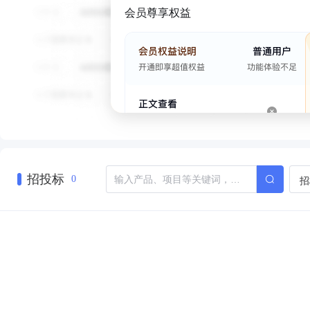
会员尊享权益
招投标
招
0