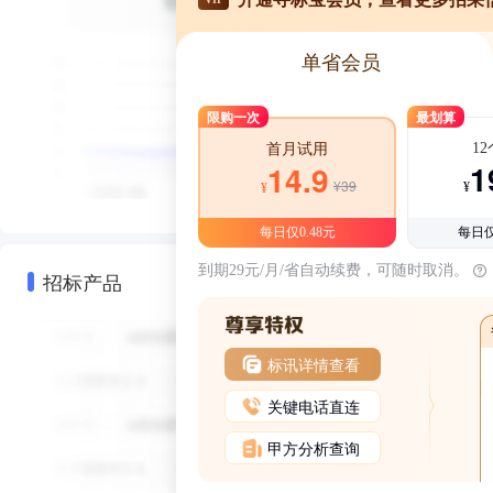
单省会员
限购一次
最划算
1
首月试用
1
14.9
¥39
¥
¥
每日仅0.48元
每日仅
到期29元/月/省自动续费，可随时取消。
招标产品
标讯详情查看
关键电话直连
甲方分析查询