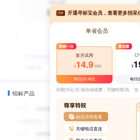
开通寻标宝会员，查看更多招采
VIP
单省会员
限购一次
最划算
1
首月试用
1
14.9
¥39
¥
¥
每日仅0.48元
每日仅
到期29元/月/省自动续费，可随时取消。
招标产品
标讯详情查看
关键电话直连