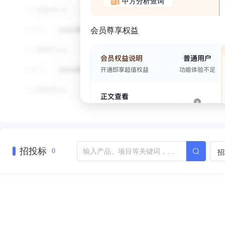
甲方分析查询
会员尊享权益
招投标
招
0