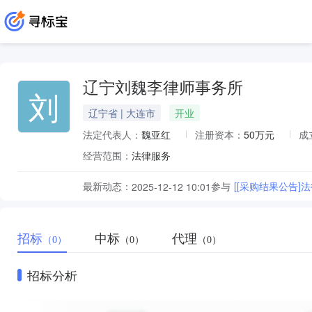
辽宁刘魏李律师事务所
刘
辽宁省 | 大连市
开业
法定代表人：
魏亚红
注册资本：
50万元
成
经营范围：
法律服务
最新动态：
参与
[[采购结果公告]
2025-12-12 10:01
招标
中标
代理
（0）
（0）
（0）
招标分析