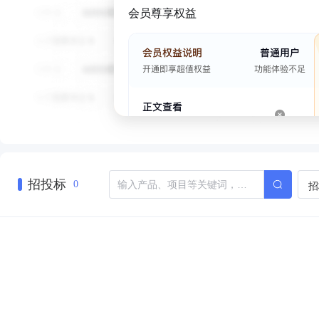
会员尊享权益
招投标
招
0