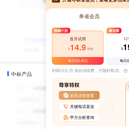
单省会员
限购一次
最划算
1
首月试用
1
14.9
¥39
¥
¥
每日仅0.48元
每日仅
到期29元/月/省自动续费，可随时取消。
中标产品
标讯详情查看
关键电话直连
甲方分析查询