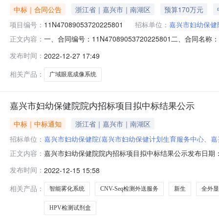
中标｜合同公告
浙江省｜嘉兴市｜南湖区
预算170万元
项目编号：
11N47089053720225801
招标单位：
嘉兴市妇幼保健
一、合同编号：11N47089053720225801二、合
正文内容：
底成像系统项目五、合同主体采购人（甲方）：嘉兴市妇幼保
发布时间：
2022-12-27 17:49
司地址：浙江省嘉兴市南湖区大桥镇亚太路906号（中科院三期
相关产品：
广域眼底成像系统
嘉兴市妇幼保健院院内招标项目拟中标结果公示
中标｜中标通知
浙江省｜嘉兴市｜南湖区
招标单位：
嘉兴市妇幼保健院(嘉兴市妇幼保健计划生育服务中心、嘉
嘉兴市妇幼保健院院内招标项目拟中标结果公示发布日期：2
正文内容：
导小组组织相关人员于2022年12月14日对智能雾化
发布时间：
2022-12-15 15:58
供应商不足三家二流产物CNV-Seq检测外送服务有效
三家五转运床嘉兴嘉科
相关产品：
智能雾化系统
CNV-Seq检测外送服务
新生
全外显
HPV检测试剂盒