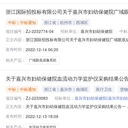
浙江国际招投标有限公司关于嘉兴市妇幼保健院广域眼
中标｜中标通知
浙江省｜杭州市｜西湖区
项目编号：
ZJ-2232774-04
招标单位：
嘉兴市妇幼保健院
中标
浙江国际招投标有限公司关于嘉兴市妇幼保健院广域眼底成像
正文内容：
目三、中标（成交）信息1.中标结果：序号中标（成交）金额
发布时间：
2022-12-14 06:20
906号（中科院三期）17号楼216-2室2.废标结果:序
相关产品：
广域眼底成像系统
关于嘉兴市妇幼保健院血流动力学监护仪采购结果公
中标｜中标通知
浙江省｜嘉兴市｜南湖区
医疗卫生
货物
项目编号：
ZJ-2233083
招标单位：
嘉兴市妇幼保健院(嘉兴市妇
关于嘉兴市妇幼保健院血流动力学监护仪采购结果公告一．采
正文内容：
公开招标五．采购公告发布日期：2022年11月22日六．定
发布时间：
2022-12-13 18:09
八．评标委员会名单：朱雅贤、章展煌、高华敏、张正进
招标人：嘉兴市
相关产品：
血流动力学监护仪