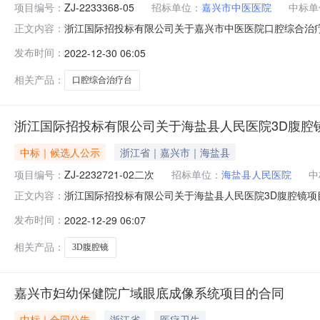
项目编号：
ZJ-2233368-05
招标单位：
嘉兴市中医医院
中标单
浙江国际招投标有限公司关于嘉兴市中医医院口腔综合治疗台
正文内容：
交）信息1.中标结果：序号中标（成交）金额(元)中标供应商
发布时间：
2022-12-30 06:05
果:序号标项名称废标理由其他事项////四、主要标的信
相关产品：
口腔综合治疗台
浙江国际招投标有限公司关于海盐县人民医院3D腹腔
中标｜候选人公示
浙江省｜嘉兴市｜海盐县
项目编号：
ZJ-2232721-02二次
招标单位：
海盐县人民医院
中
浙江国际招投标有限公司关于海盐县人民医院3D腹腔镜项目的中标
正文内容：
腔镜项目三、中标（成交）信息1.中标结果：序号中标（成交）
发布时间：
2022-12-29 06:07
标结果:序号标项名称废标理由其他事项////四、主要标
相关产品：
3D腹腔镜
嘉兴市妇幼保健院广域眼底成像系统项目的合同
中标｜合同公告
浙江省
医疗卫生