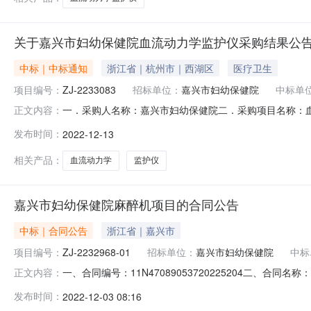
关于嘉兴市妇幼保健院血流动力学监护仪采购结果公
中标｜中标通知
浙江省｜杭州市｜西湖区
医疗卫生
项目编号：
ZJ-2233083
招标单位：
嘉兴市妇幼保健院
中标单
一．采购人名称：嘉兴市妇幼保健院二．采购项目名称：血流动
正文内容：
定标日期：2022年12月13日七．中标结果：序号中标人
发布时间：
2022-12-13
进、燕勇九．其它事项：供应商如对采购结果提出质疑的
0573-83
相关产品：
血流动力学
监护仪
嘉兴市妇幼保健院麻醉机项目的合同公告
中标｜合同公告
浙江省｜嘉兴市
项目编号：
ZJ-2232968-01
招标单位：
嘉兴市妇幼保健院
中标
一、合同编号：11N47089053720225204二、合
正文内容：
同主体采购人（甲方）：嘉兴市妇幼保健院地址：浙江省嘉兴市
发布时间：
2022-12-03 08:16
市南湖区大桥镇亚太路906号（中科院三期）17号楼216-2