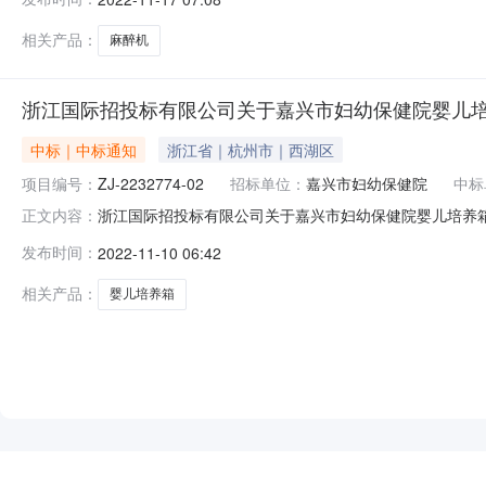
号楼216-2室2.废标结果:序号标项名称废标理由其他事
相关产品：
麻醉机
浙江国际招投标有限公司关于嘉兴市妇幼保健院婴儿培
中标｜中标通知
浙江省｜杭州市｜西湖区
项目编号：
ZJ-2232774-02
招标单位：
嘉兴市妇幼保健院
中标
浙江国际招投标有限公司关于嘉兴市妇幼保健院婴儿培养箱项
正文内容：
（成交）信息1.中标结果：序号中标（成交）金额(元)中标供
发布时间：
2022-11-10 06:42
称废标理由其他事项////四、主要标的信息货物类主要标
相关产品：
婴儿培养箱
NEW
HOT
5折起