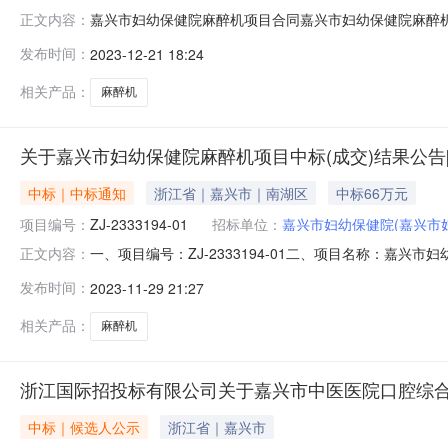
嘉兴市妇幼保健院麻醉机项目合同嘉兴市妇幼保健院麻醉机项
正文内容：
浙江省嘉兴市南湖区中环东路2468号联系人：张丽萍电
发布时间：
2023-12-21 18:24
不显示电话：合同编号11N470890537202362
收时间202
相关产品：
麻醉机
关于嘉兴市妇幼保健院麻醉机项目中标(成交)结果公告
中标｜中标通知
浙江省｜嘉兴市｜南湖区
中标66万元
项目编号：
ZJ-2333194-01
招标单位：
嘉兴市妇幼保健院(嘉兴市
一、项目编号：ZJ-2333194-01二、项目名称：嘉
正文内容：
660000（元）嘉兴暄泽医疗科技有限公司浙江省嘉兴市南湖
发布时间：
2023-11-29 21:27
物类主要标的信息：序号标项名称标的名称品牌数量单价(元
相关产品：
麻醉机
浙江国际招投标有限公司关于嘉兴市中医医院口腔综
中标｜候选人公示
浙江省｜嘉兴市