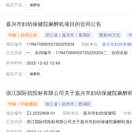
相关产品：
麻醉机
嘉兴市妇幼保健院麻醉机项目的合同公告
中标｜合同公告
浙江省｜嘉兴市｜南湖区
预算40万元
中
项目编号：
11N47089053720225204
招标单位：
嘉兴市妇幼保健
一、合同编号：11N47089053720225204二、合
正文内容：
同主体采购人（甲方）：嘉兴市妇幼保健院地址：浙江省嘉兴市
发布时间：
2022-12-02 12:49
市南湖区大桥镇亚太路906号（中科院三期）17号楼216-2
相关产品：
麻醉机
浙江国际招投标有限公司关于嘉兴市妇幼保健院麻醉机
中标｜中标通知
浙江省｜杭州市｜西湖区
项目编号：
ZJ-2232968-01
招标单位：
嘉兴市妇幼保健院
中标
浙江国际招投标有限公司关于嘉兴市妇幼保健院麻醉机项目的
正文内容：
息1.中标结果：序号中标（成交）金额(元)中标供应商名称
发布时间：
2022-11-17 07:08