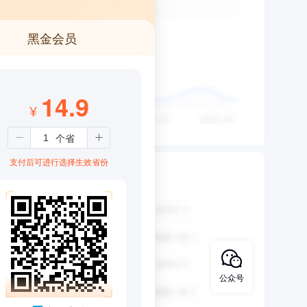
黑金会员
14.9
¥
支付后可进行选择生效省份
公众号