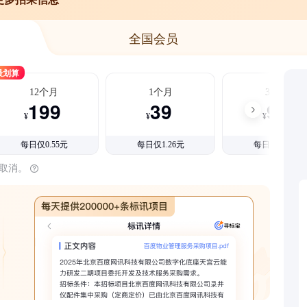
全国会员
最划算
12个月
1个月
3个月
199
39
99
¥
¥
¥
每日仅0.55元
每日仅1.26元
每日仅1.08元
时取消。