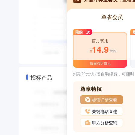
单省会员
限购一次
首月试用
14.9
¥39
¥
每日仅0.48元
到期29元/月/省自动续费，可随
招标产品
标讯详情查看
关键电话直连
甲方分析查询