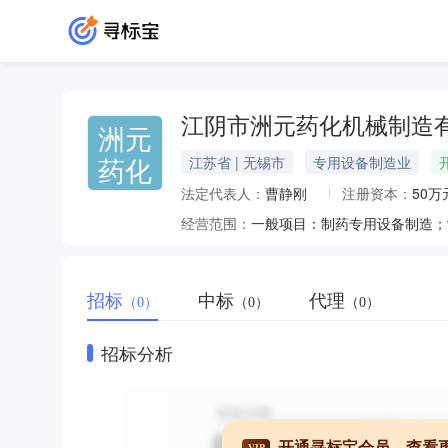
江阴市洲元药化机械制造
洲元
药化
江苏省 | 无锡市
专用设备制造业
法定代表人：
曹静刚
注册资本：
50万
经营范围：
招标
中标
代理
（0）
（0）
（0）
招标分析
开通寻标宝会员，查看
VIP