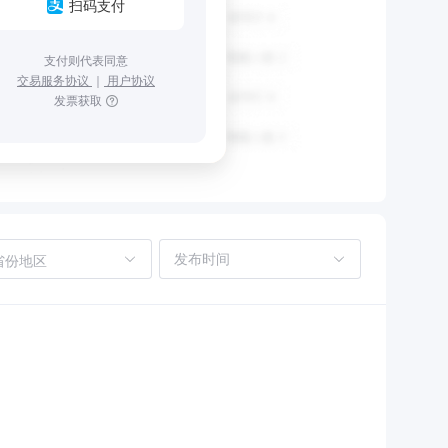
扫码支付
支付则代表同意
交易服务协议
｜
用户协议
发票获取
省份地区