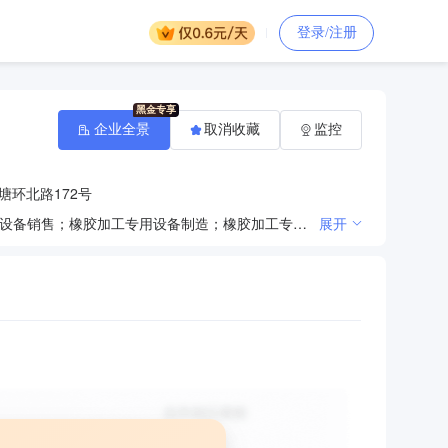
登录/注册
企业全景
取消收藏
监控
塘环北路172号
一般项目：制药专用设备制造；制药专用设备销售；炼油、化工生产专用设备制造；炼油、化工生产专用设备销售；橡胶加工专用设备制造；橡胶加工专用设备销售；食品、酒、饮料及茶生产专用设备制造；机械零件、零部件加工；机械零件、零部件销售；金属结构制造；金属结构销售；货物进出口；技术进出口；进出口代理（除依法须经批准的项目外，凭营业执照依法自主开展经营活动）
展开