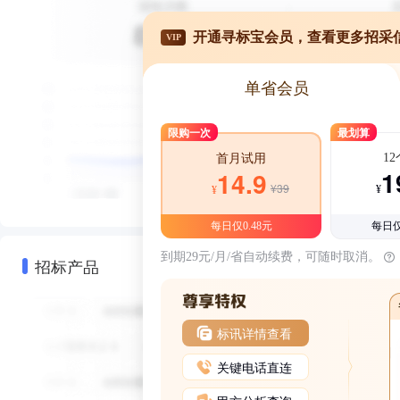
开通寻标宝会员，查看更多招采
VIP
单省会员
限购一次
最划算
1
首月试用
1
14.9
¥39
¥
¥
每日仅0.48元
每日仅
到期29元/月/省自动续费，可随时取消。
招标产品
标讯详情查看
关键电话直连