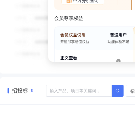
甲方分析查询
会员尊享权益
招投标
招
0