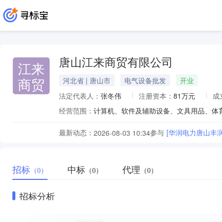
唐山江来商贸有限公司
江来
商贸
河北省 | 唐山市
电气设备批发
开业
法定代表人：
张冬伟
注册资本：
81万元
成
经营范围：
最新动态：
参与
[华润电力唐山丰
2026-08-03 10:34
招标
中标
代理
（0）
（0）
（0）
招标分析