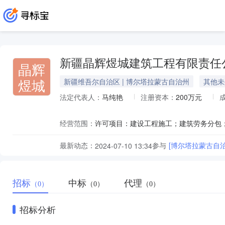
新疆晶辉煜城建筑工程有限责任
晶辉
煜城
新疆维吾尔自治区 | 博尔塔拉蒙古自治州
其他未
法定代表人：
马纯艳
注册资本：
200万元
经营范围：
最新动态：
参与
[博尔塔拉蒙古自
2024-07-10 13:34
招标
中标
代理
（0）
（0）
（0）
招标分析