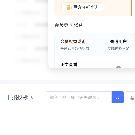
甲方分析查询
会员尊享权益
招投标
招
0