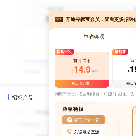
开通寻标宝会员，查看更多招采
VIP
单省会员
限购一次
最划算
1
首月试用
1
14.9
¥39
¥
¥
每日仅0.48元
每日仅
到期29元/月/省自动续费，可随时取消。
招标产品
标讯详情查看
关键电话直连