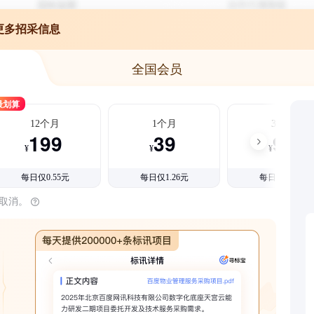
更多招采信息
全国会员
最划算
12个月
1个月
3个月
199
39
99
¥
¥
¥
每日仅0.55元
每日仅1.26元
每日仅1.08元
时取消。