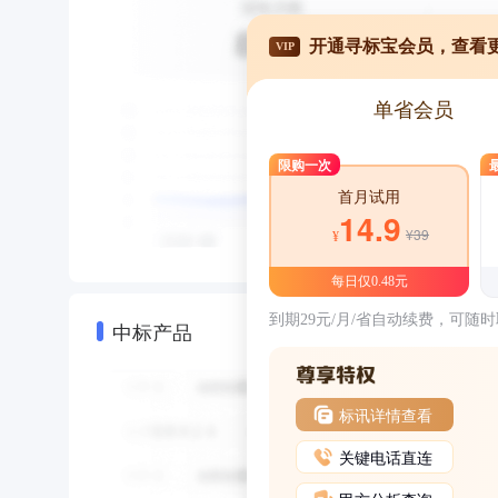
开通寻标宝会员，查看
VIP
单省会员
限购一次
首月试用
14.9
¥39
¥
每日仅0.48元
到期29元/月/省自动续费，可随
中标产品
标讯详情查看
关键电话直连