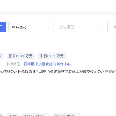
中标单位
筑
预算21.80万元
中标21.70万元
中标单位：
西峰区中庆世化建筑装修中心
息公示标题镇原县县城中心敬老院软包装修工程成交公示公示类型正常公示公示开
系电话18894552229公示结果序号标包名称标包编号采购类别合同估算价
00.0(元)西峰区中庆世化建筑装修中心216986.0(元)成交公示内容镇原县县