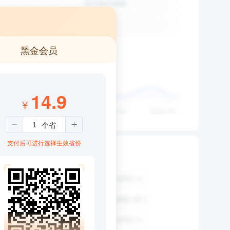
黑金会员
14.9
¥
支付后可进行选择生效省份