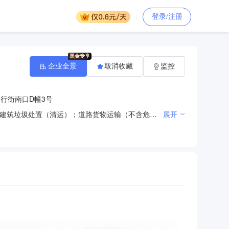
登录/注册
企业全景
取消收藏
监控
行街南口D幢3号
许可项目：住宅室内装饰装修；施工专业作业；建设工程施工；林木种子生产经营；建筑劳务分包；城市建筑垃圾处置（清运）；道路货物运输（不含危险货物）；建设工程监理。（依法须经批准的项目，经相关部门批准后方可开展经营活动，具体经营项目以相关部门批准文件或许可证件为准）*** 一般项目：金属门窗工程施工；建筑材料销售；园林绿化工程施工；建筑工程机械与设备租赁；针纺织品销售；办公用品销售；建筑装饰、水暖管道零件及其他建筑用金属制品制造；保温材料销售；纸制品销售；安防设备销售；房屋拆迁服务；市政设施管理；城市绿化管理；建筑装饰材料销售；道路货物运输站经营；日用百货销售；打字复印；劳动保护用品销售；招投标代理服务；建筑防水卷材产品销售；土石方工程施工；砖瓦销售；建筑砌块销售；环保咨询服务；石灰和石膏销售。（除依法须经批准的项目外，凭营业执照依法自主开展经营活动）***
展开