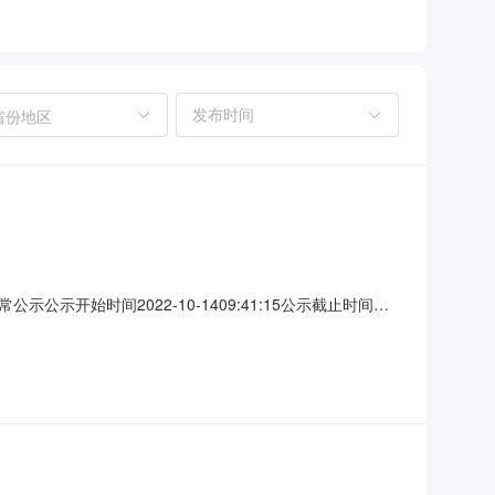
省份地区
始时间2022-10-1409:41:15公示截止时间
成交企业成交价格状态1镇原县县城中心敬老院软包装修工程
城中心敬老院软包装修工程成交公告镇原