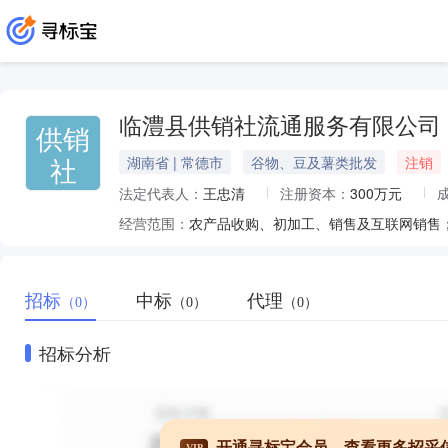
临澧县供销社流通服务有限公司
供销
社
湖南省 | 常德市
谷物、豆及薯类批发
注销
法定代表人：
王忠清
注册资本：
300万元
经营范围：
招标
中标
代理
（0）
（0）
（0）
招标分析
开通寻标宝会员，查看更多招采
VIP