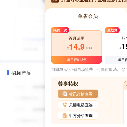
单省会员
限购一次
最划算
1
首月试用
1
14.9
¥39
¥
¥
每日仅0.48元
每日仅
到期29元/月/省自动续费，可随时取消。
招标产品
标讯详情查看
关键电话直连
甲方分析查询