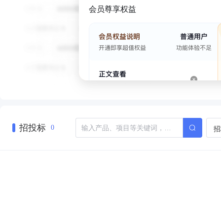
会员尊享权益
招投标
招
0