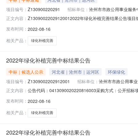
项目编号：
Z130900220291
招标单位：
沧州市市政公用事业服务
Z13090022029120012022年绿化补植完善结果公告项
正文内容：
结束一、项目编号：HB2022073420130001二
发布时间：
2022-08-16
沧县张官屯乡东叶庙村189号中标金额：1041963下浮
相关产品：
绿化补植完善
2022年绿化补植完善中标结果公告
中标｜候选人公示
河北省｜沧州市｜运河区
环保绿化
项目编号：
Z1309002202912001
招标单位：
沧州市市政公用事业
公告代码：0413090020220816003采购方式：公
正文内容：
政区划名称：沧州市主题词：河北省财政厅-->2022年绿化补植
发布时间：
2022-08-16
称：沧州市市政公用事业服务中心采购人联系方式：0317-
相关产品：
绿化补植完善
2022年绿化补植完善中标结果公告