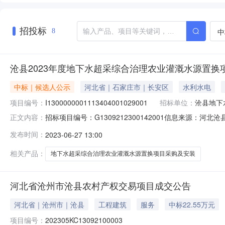
招投标
中
8
沧县2023年度地下水超采综合治理农业灌溉水源置换项
中标｜候选人公示
河北省｜石家庄市｜长安区
水利水电
项目编号：
I1300000001113404001029001
招标单位：
沧县地下
招标项目编号：G1309212300142001信息来源：河
正文内容：
2611:32信息来源：河北招标方案核准(备案)文号：沧
发布时间：
2023-06-27 13:00
称：沧县2023年度地下水超采综合治理农业灌溉水源置换项目招
相关产品：
地下水超采综合治理农业灌溉水源置换项目采购及安装
河北省沧州市沧县农村产权交易项目成交公告
河北省｜沧州市｜沧县
工程建筑
服务
中标22.55万元
项目编号：
202305KC13092100003