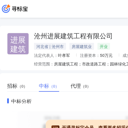
沧州进展建筑工程有限公司
进展
建筑
河北省 | 沧州市
房屋建筑业
开业
法定代表人：
叶孝军
注册资本：
50万元
成
经营范围：
招标
中标
代理
（0）
（0）
（0）
中标分析
开通寻标宝会员，查看更多招采
VIP