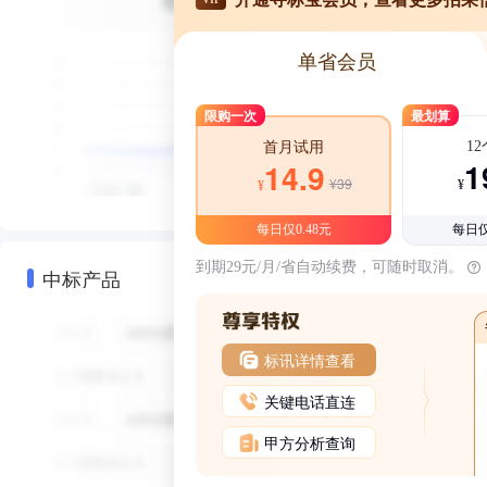
单省会员
限购一次
最划算
1
首月试用
1
14.9
¥39
¥
¥
每日仅0.48元
每日仅
到期29元/月/省自动续费，可随时取消。
中标产品
标讯详情查看
关键电话直连
甲方分析查询