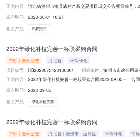
河北省沧州市沧县农村产权交易项目成交公告项目编号：20230
正文内容：
目招标出让方：沧县刘家庙乡范家楼村股份经济合作社受让
发布时间：
2023-06-01 16:27
原灰土不动，扩宽1.3米灰土。长226米宽3米厚15公分
相关产品：
产权交易
2022年绿化补植完善一标段采购合同
中标｜合同公告
河北省
环保绿化
项目编号：
HB2022073420130001
招标单位：
沧州市市政公用事
2022年绿化补植完善一标段采购合同2022-09-05一、合同
正文内容：
项目名称：2022年绿化补植完善五、合同主体采购人（甲
发布时间：
2022-09-05
进展建筑工程有限公司地址：河北省沧州市沧县张官屯乡东叶庙
相关产品：
绿化补植完善
2022年绿化补植完善一标段采购合同
中标｜合同公告
河北省｜沧州市｜运河区
环保绿化
中标