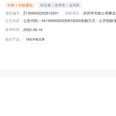
中标｜中标通知
河北省｜沧州市｜运河区
项目编号：
Z1309002202912001
招标单位：
沧州市市政公用事业
公告代码：0413090020220816003采购方式：公
正文内容：
政区划名称：沧州市主题词：河北省财政厅-->2022年绿化补植
发布时间：
2022-08-16
称：沧州市市政公用事业服务中心采购人联系方式：0317-
相关产品：
绿化补植完善
NEW
HOT
5折起