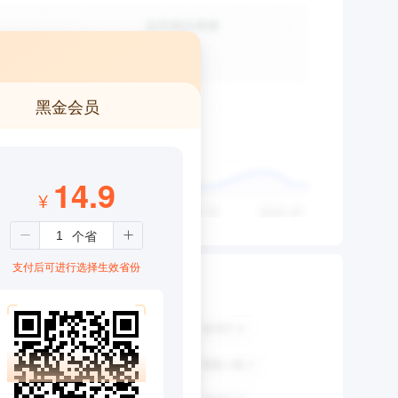
黑金会员
14.9
¥
支付后可进行选择生效省份