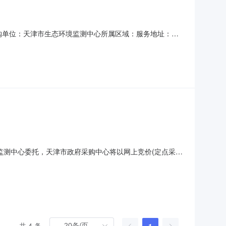
采购单位：天津市生态环境监测中心所属区域：服务地址：复
联系人：李丁联系人电话：87671677单位电话：13212147301
供应商总报价金额评审结果报价时间
环境监测中心委托，天津市政府采购中心将以网上竞价(定点采
1.项目名称：天津市生态环境监测中心采购硬件维护服务项
中标供应商地址：静海区团泊新城西区团泊大道东侧、北华路北侧汇金
共 4 条
1