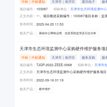
中标｜中标通知
天津市｜南开区
通讯电子
服
项目编号：
103087
招标单位：
天津市生态环境监测中心
一、项目概述采购编号：103087项目名称
正文内容：
康路19号预算金额（元）：250000.0000发布时间：
发布时间：
2025-04-25 11:53
采购方式：竞价采购成交家数：1二、竟比结果
相关产品：
基础办公网络运维、信息系统监管及日志分析
天津市生态环境监测中心采购硬件维护服务项
中标｜中标通知
天津市｜南开区
服务采购
服
项目编号：
TJGP-2022-ZEEE-0068
招标单位：
天津市
天津市生态环境监测中心采购硬件维护服务项目（项
正文内容：
购)方式，对天津市生态环境监测中心采购硬件
发布时间：
2022-09-16 01:19
目2.项目编号：TJGP-2022-ZEEE-0
相关产品：
硬件维护