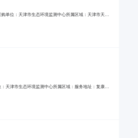
告采购单位：天津市生态环境监测中心所属区域：天津市天津
2026-04-2712:46联系人：辛小毛联系人电话：
所有参与供应商进入评审。中选供应商总报价金额评审结
单位：天津市生态环境监测中心所属区域：服务地址：复康路
联系人：李丁联系人电话：87671677单位电话：--采购方式：竞价采购
审结果报价时间天津市环屹科技有限公司4