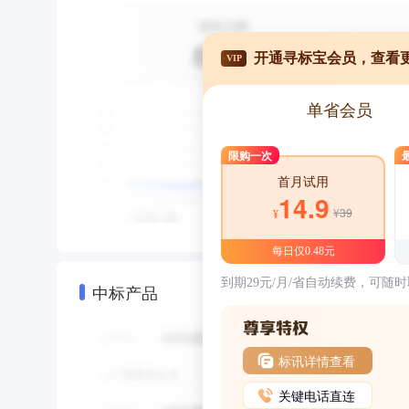
开通寻标宝会员，查看
VIP
单省会员
限购一次
首月试用
14.9
¥39
¥
每日仅0.48元
到期29元/月/省自动续费，可随
中标产品
标讯详情查看
关键电话直连