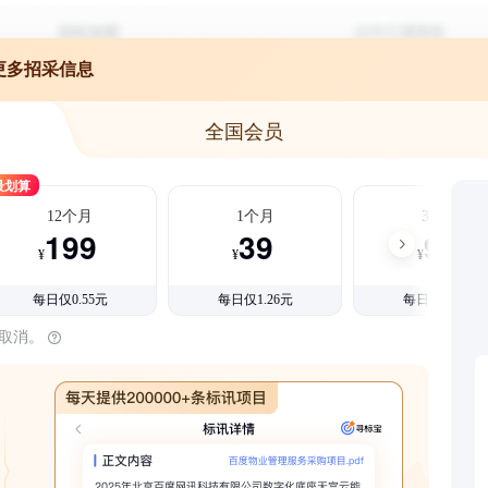
更多招采信息
全国会员
最划算
12个月
1个月
3个月
199
39
99
¥
¥
¥
每日仅0.55元
每日仅1.26元
每日仅1.08元
时取消。