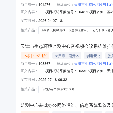
项目编号：
104276
招标单位：
天津市生态环境监测中心
一、项目概述采购编号：104276项目名称
正文内容：
市南开区服务地址：复康路19号预算金额（元）：3000
发布时间：
2026-04-27 18:11
13212147301单位电话：--采购方式
相关产品：
基础办公网络运维、信息系统监管、日志分析及应急
天津市生态环境监测中心音视频会议系统维护
中标｜中标通知
天津市｜南开区
弱电安防
服
项目编号：
103367
招标单位：
天津市生态环境监测中心
一、项目概述采购编号：103367项目名称
正文内容：
19号预算金额（元）：50000.0000发布时间：Tu
发布时间：
2025-07-18 09:32
成交家数：1二、竟比结果筛选工具使用：采购
相关产品：
音视频会议系统维护保养
监测中心基础办公网络运维、信息系统监管及