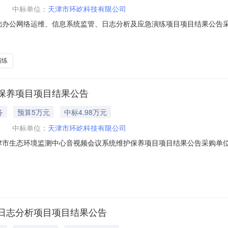
中标单位：
天津市环屹科技有限公司
：基础办公网络运维、信息系统监管、日志分析及应急演练项目项目结果公
00.0000发布时间：ThuApr2310:46:56CST2026竟比截止时间：
：竞价采购成交家数：1二、竟比结果筛选工具使用：采购人未使用筛选工具，
演练
保养项目项目结果公告
务
预算5万元
中标4.98万元
中标单位：
天津市环屹科技有限公司
：天津市生态环境监测中心音视频会议系统维护保养项目项目结果公告采购
eJul1509:40:27CST2025竟比截止时间：2025-07-1711:40
人未使用筛选工具，所有参与供应商进入评审。中选供应商总报价金额评
日志分析项目项目结果公告