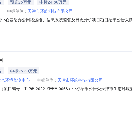
务
预算25万元
中标24.86万元
中标单位：
天津市环屹科技有限公司
：监测中心基础办公网络运维、信息系统监管及日志分析项目项目结果公告
TueApr2216:07:43CST2025竟比截止时间：2025-04-2510:30
筛选工具使用：采购人未使用筛选工具，所有参与供应商进入评审。中选
目
务
中标25.30万元
生态环境监测中心
中标单位：
天津市环屹科技有限公司
目编号：TJGP-2022-ZEEE-0068）中标结果公告受天津市生态
维护服务项目实施政府采购，现将中标结果公布如下：一、项目名称和编号
068二、中标(或成交)信息1.中标供应商名称：天津市环屹科技有限公司2.