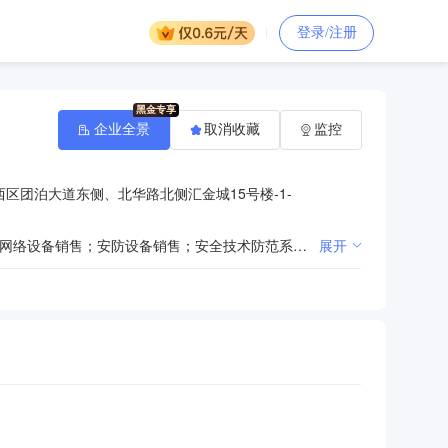
登录/注册
企业全景
取消收藏
监控
区团泊大道东侧、北华路北侧汇金城15号楼-1-
一般项目：技术服务、技术开发、技术咨询、技术交流、技术转让、技术推广；计算机及办公设备维修；网络设备销售；安防设备销售；安全技术防范系统设计施工服务；水环境污染防治服务；环境保护专用设备销售。（除依法须经批准的项目外，凭营业执照依法自主开展经营活动）
展开