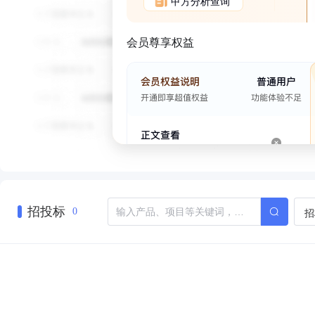
甲方分析查询
会员尊享权益
招投标
招
0