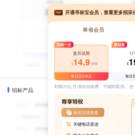
开通寻标宝会员，查看更多招采
VIP
单省会员
限购一次
最划算
1
首月试用
1
14.9
¥39
¥
¥
每日仅0.48元
每日仅
到期29元/月/省自动续费，可随时取消。
招标产品
标讯详情查看
关键电话直连