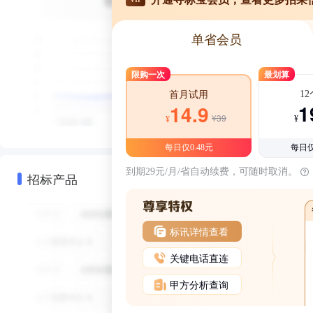
单省会员
限购一次
最划算
1
首月试用
1
14.9
¥39
¥
¥
每日仅0.48元
每日仅
到期29元/月/省自动续费，可随时取消。
招标产品
标讯详情查看
关键电话直连
甲方分析查询