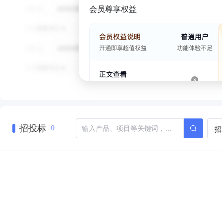
会员尊享权益
招投标
招
0