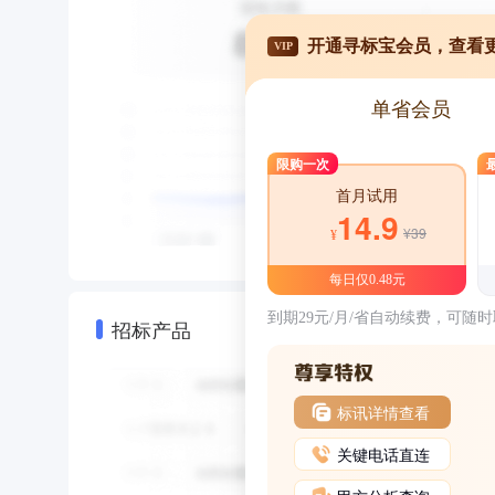
开通寻标宝会员，查看
VIP
单省会员
限购一次
首月试用
14.9
¥39
¥
每日仅0.48元
到期29元/月/省自动续费，可随
招标产品
标讯详情查看
关键电话直连