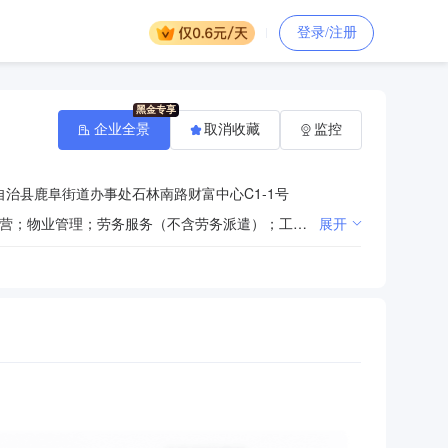
登录/注册
企业全景
取消收藏
监控
治县鹿阜街道办事处石林南路财富中心C1-1号
一般项目：园林绿化工程施工；城市绿化管理；花卉种植；花卉绿植租借与代管理；草种植；树木种植经营；物业管理；劳务服务（不含劳务派遣）；工程管理服务；住宅水电安装维护服务；家政服务；专业保洁、清洗、消毒服务。（除依法须经批准的项目外，凭营业执照依法自主开展经营活动）
展开