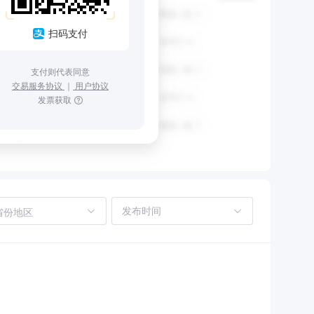
扫码支付
支付则代表同意
交易服务协议
｜
用户协议
发票获取
省份地区