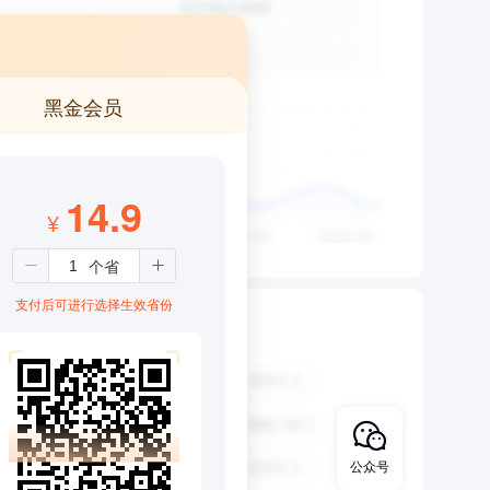
黑金会员
14.9
¥
支付后可进行选择生效省份
公众号