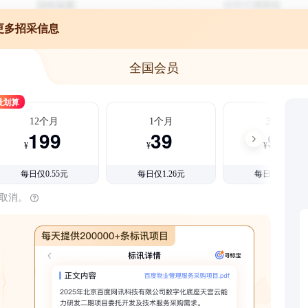
更多招采信息
全国会员
最划算
12个月
1个月
3个月
199
39
99
¥
¥
¥
每日仅0.55元
每日仅1.26元
每日仅1.08元
时取消。