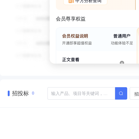
甲方分析查询
会员尊享权益
招投标
招
0