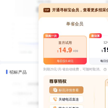
开通寻标宝会员，查看更多招采
VIP
单省会员
限购一次
最划算
1
首月试用
1
14.9
¥39
¥
¥
每日仅0.48元
每日仅
到期29元/月/省自动续费，可随时取消。
招标产品
标讯详情查看
关键电话直连